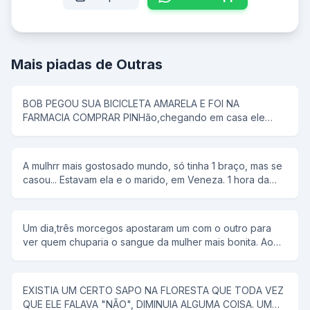
Mais piadas de Outras
BOB PEGOU SUA BICICLETA AMARELA E FOI NA
FARMACIA COMPRAR PINHão,chegando em casa ele
colocou tudo em uma panela de pressão,então seu pai
disse que pipoca ñ tem antena,e então bob respondeu;-
e dai panela de pressão ñ voa
A mulhrr mais gostosado mundo, só tinha 1 braço, mas se
casou... Estavam ela e o marido, em Veneza. 1 hora da
manhã ela tem um desejo sexual, mas não conta para o
marido. rFalou para ele alugar uma "reminha" da quelas e
foram... No meio do rio, ela diz, tira a minha roupa, e ele
Um dia,três morcegos apostaram um com o outro para
tira. Tira o meu sutiã, e ele tira. Tira a minha calçinha, e
ver quem chuparia o sangue da mulher mais bonita. Ao
ele tira. Quando PELADA, ela diz, agora me co... E ele a
chegar a noite,lá se foi o primeiro morcego;chupou o
joga no rio.
sangue da mulher e voltou com a boca cheia de sangue
e chamou os outros morcegos para ver como era bonita
EXISTIA UM CERTO SAPO NA FLORESTA QUE TODA VEZ
a mulher. Na noite seguinte, lá se foi o segundo
QUE ELE FALAVA "NÃO", DIMINUIA ALGUMA COISA. UM