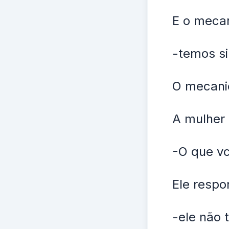
E o mecan
-temos si
O mecanic
A mulher
-O que vc
Ele respo
-ele não 