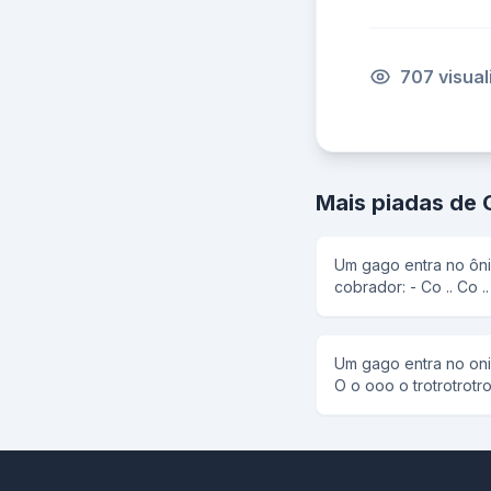
707 visua
Mais piadas de
Um gago entra no ôni
cobrador: - Co .. Co .. Cobraaa... dor.. Es .. Ess
ônibbububus vai pra PaPaPen
quieto. E o gago novamente: - Co .. Co .. Cobraaa...
dor.. Es .. Ess ônibbu
Um gago entra no onibus e pergunta ao trocador: -
cobrador quieto. E o gago: - Pô
O o ooo o trotrotrotroc
ccocococobrabrador, 
vavavai para a Cecent
Como o cobrador nã
E o gago fez novamen
bravo do ônibus. Um 
trotrotrotrocador, eeeeeesse onibu
perguntou ao cobrador: - Pô cara porqu
a Cecentral? E o gag
não respondeu se o ô