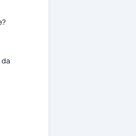
e?
 da