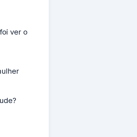
oi ver o
mulher
ude?