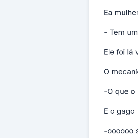
Ea mulher
- Tem um
Ele foi l
O mecani
-O que o
E o gago 
-oooooo 