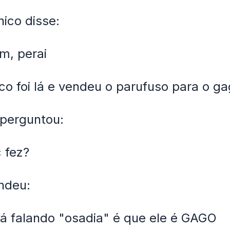
ico disse:
m, perai
o foi lá e vendeu o parufuso para o g
 perguntou:
 fez?
ndeu:
tá falando "osadia" é que ele é GAGO