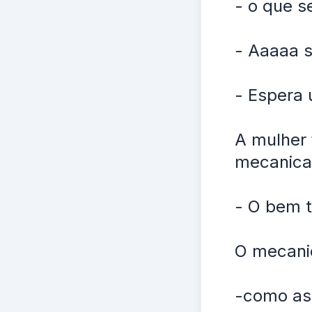
- o que s
- Aaaaa 
- Espera
A mulher 
mecanica 
- O bem 
O mecani
-como as