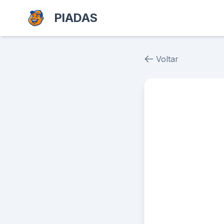
PIADAS
Voltar
Piada # 39308