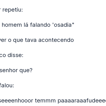
 repetiu:
 homem lá falando 'osadia"
á ver o que tava acontecendo
co disse:
 senhor que?
falou:
seeeenhooor temmm paaaaraaafudeee