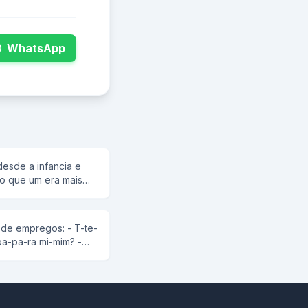
WhatsApp
esde a infancia e
do que um era mais
e!!! -Qui qui qui éé
esolveram fazer uma
daria comprar cigarro
de empregos: - T-te-
o com o cigarro seria
a-pa-ra mi-mim? -
ro correndo... -Me me
er? - So-so sou um
tal.O Manuel da
 vai ter um periodo
gou e voltou em um
iblías com seus novos
 -Ja ja gaanhei ! foi
-Me me me ve um