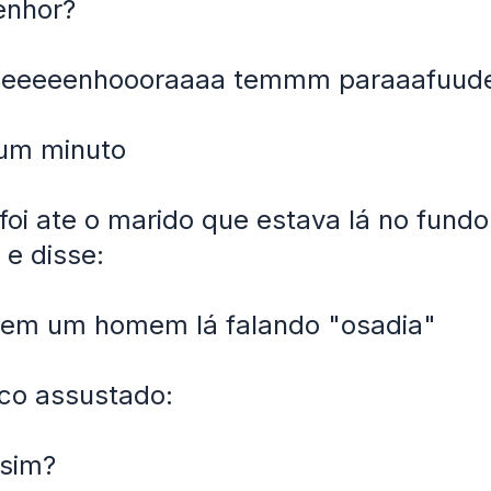
enhor?
seeeeenhoooraaaa temmm paraaafuud
 um minuto
foi ate o marido que estava lá no fundo
e disse:
tem um homem lá falando "osadia"
co assustado:
sim?