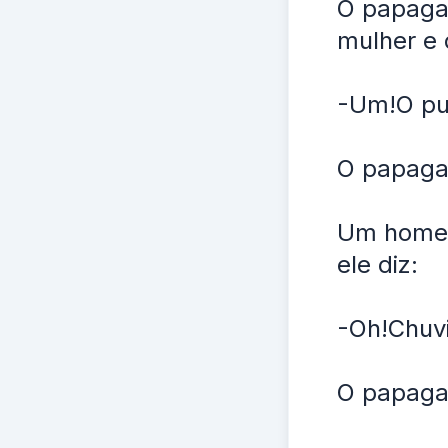
O papagai
mulher e 
-Um!O put
O papaga
Um homem
ele diz:
-Oh!Chuv
O papaga