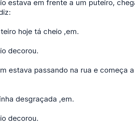
o estava em frente a um puteiro, che
diz:
eiro hoje tá cheio ,em.
io decorou.
 estava passando na rua e começa a 
inha desgraçada ,em.
io decorou.