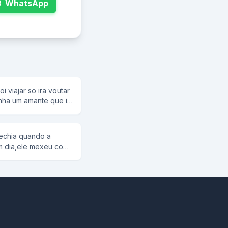
WhatsApp
i viajar so ira voutar
inha um amante que ia
a camisinha
ita foda gostosa e
no outro dia o marido
echia quando a
ela foda gostosa
m dia,ele mexeu com
 banho para ficar
 -Da próxima vez que
le la em cima dela
spar a sua cabeça.
uando ele estava
careca daí o
stosa!!!ai o
endo com a Neusa,né?
 ondem que ate o