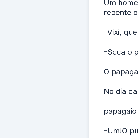
Um homem
repente o
-Vixi, qu
-Soca o p
O papaga
No dia da
papagaio 
-Um!O put