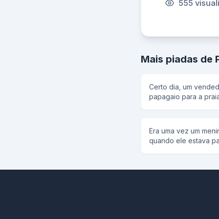
555 visua
Mais piadas de 
Certo dia, um vended
papagaio para a praia
homem teve que deix
da caixa de picolé, a
compras, daí o homem
Era uma vez um meni
tem dos seguintes sa
quando ele estava p
*Ameixa -Tá certo arr
seu amigo julio. Ele 
minutos depois do h
na vardade uma papag
mulher bem gostosa, b
Amaral: _ Amaral, eu
mulher: -Quais são os
dela, veja: então ele
-Abaixa aqui, vira o 
Amaral perguntou: Qu
papagaio disse Abaix
Respondeu Julio Cesa
vira o cú no lugar de
de ameixa.