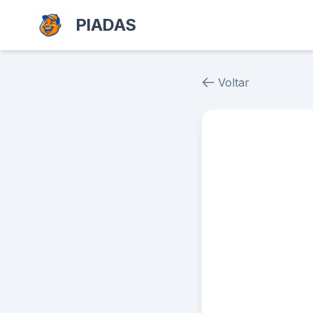
PIADAS
Voltar
Piada # 37607