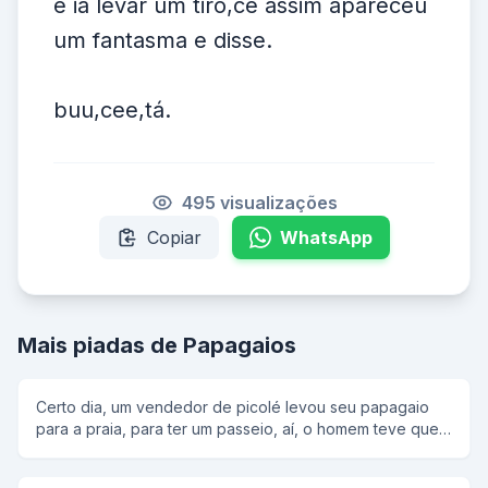
e ia levar um tiro,ce assim apareceu
um fantasma e disse.
buu,cee,tá.
495 visualizações
Copiar
WhatsApp
Mais piadas de Papagaios
Certo dia, um vendedor de picolé levou seu papagaio
para a praia, para ter um passeio, aí, o homem teve que
deixar o seu papagaio em cima da caixa de picolé, a
causa, teve que ir fazer compras, daí o homem disse: -