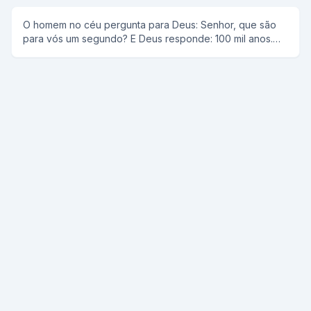
PERGUNTA: "E O VILA NOVA COMO VAI?....
O homem no céu pergunta para Deus: Senhor, que são
para vós um segundo? E Deus responde: 100 mil anos.
Senhor, e que é para vós um centavo? E Deus diz: 10 mil
reais. Ai o homem fala: Senhor, dai-me um centavo. E
Deus responde: claro, espere um segundo.