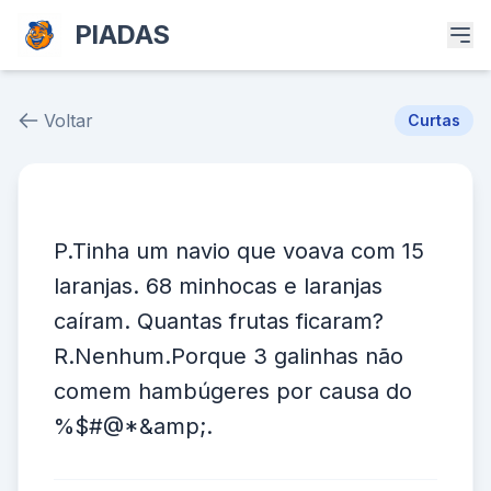
PIADAS
Voltar
Curtas
Piada # 37756
P.Tinha um navio que voava com 15
laranjas. 68 minhocas e laranjas
caíram. Quantas frutas ficaram?
R.Nenhum.Porque 3 galinhas não
comem hambúgeres por causa do
%$#@*&amp;.