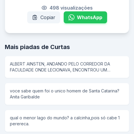
498 visualizações
Copiar
WhatsApp
Mais piadas de Curtas
ALBERT AINSTEN, ANDANDO PELO CORREDOR DA
FACULDADE ONDE LECIONAVA, ENCONTROU UM
SUJEITO E LHE PERGUNTOU... - "QUAL O SEU Q.I.", o
HOMEM RESPONDE: MEU Q.I. É DE 250, LOGO EM
SEGUIDA AISTEN COMEÇA A CONVERSAR SOBRE FISICA
voce sabe quem foi o unico homem de Santa Catarina?
QUANTICA E POR AI A FORA. MAIS TARDE ENCONTRA
Anita Garibalde
OUTRO CAMARADA E FAZ A MESMA PERGUNTA... - E O
HOMEM RESPONDE: MEU Q.I. É DE 150, ENTÃO AINSTEN
COMEÇA A CONVERSAR SOBRE O NOVO PRESIDENTE
DO BRASIL E SUAS MUDANÇAS, LOGO EM SEGUIDA VEM
qual o menor lago do mundo? a calcinha,pois só cabe 1
UM SUJEITO ESTRANHO E AINSTEN PERGUNTA: "QUAL
perereca.
O SEU Q.I." - MEU Q.I. É DE 12., ENTÃO AINSTEN