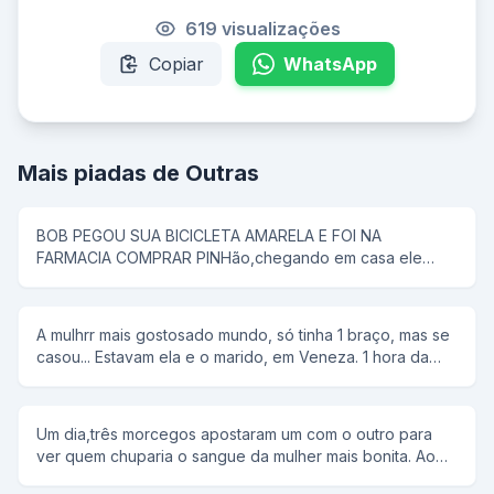
619 visualizações
Copiar
WhatsApp
Mais piadas de Outras
BOB PEGOU SUA BICICLETA AMARELA E FOI NA
FARMACIA COMPRAR PINHão,chegando em casa ele
colocou tudo em uma panela de pressão,então seu pai
disse que pipoca ñ tem antena,e então bob respondeu;-
e dai panela de pressão ñ voa
A mulhrr mais gostosado mundo, só tinha 1 braço, mas se
casou... Estavam ela e o marido, em Veneza. 1 hora da
manhã ela tem um desejo sexual, mas não conta para o
marido. rFalou para ele alugar uma "reminha" da quelas e
foram... No meio do rio, ela diz, tira a minha roupa, e ele
Um dia,três morcegos apostaram um com o outro para
tira. Tira o meu sutiã, e ele tira. Tira a minha calçinha, e
ver quem chuparia o sangue da mulher mais bonita. Ao
ele tira. Quando PELADA, ela diz, agora me co... E ele a
chegar a noite,lá se foi o primeiro morcego;chupou o
joga no rio.