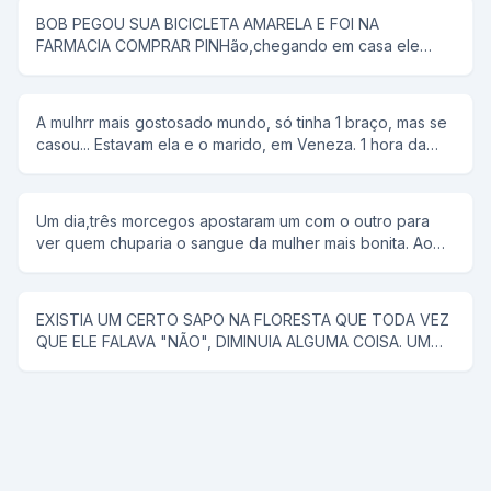
BOB PEGOU SUA BICICLETA AMARELA E FOI NA
FARMACIA COMPRAR PINHão,chegando em casa ele
colocou tudo em uma panela de pressão,então seu pai
disse que pipoca ñ tem antena,e então bob respondeu;-
e dai panela de pressão ñ voa
A mulhrr mais gostosado mundo, só tinha 1 braço, mas se
casou... Estavam ela e o marido, em Veneza. 1 hora da
manhã ela tem um desejo sexual, mas não conta para o
marido. rFalou para ele alugar uma "reminha" da quelas e
foram... No meio do rio, ela diz, tira a minha roupa, e ele
Um dia,três morcegos apostaram um com o outro para
tira. Tira o meu sutiã, e ele tira. Tira a minha calçinha, e
ver quem chuparia o sangue da mulher mais bonita. Ao
ele tira. Quando PELADA, ela diz, agora me co... E ele a
chegar a noite,lá se foi o primeiro morcego;chupou o
joga no rio.
sangue da mulher e voltou com a boca cheia de sangue
e chamou os outros morcegos para ver como era bonita
EXISTIA UM CERTO SAPO NA FLORESTA QUE TODA VEZ
a mulher. Na noite seguinte, lá se foi o segundo
QUE ELE FALAVA "NÃO", DIMINUIA ALGUMA COISA. UM
morcego;encontrou uma mulher muito mais bonita que a
CAVALO SABENDO DISSO, FOI PROCURAR ESSE SAPO
do companheiro,chupou o sangue e fez questão de
PARA RESOLVER UM PROBLEMA QUE O VINHA
mostrar aos colegas o resultado da sua procura. Na
ACOMPANHANDO A MUITO TEMPO (ELE TINHA QUASE
terceira noite o último morcego saiu para procurar uma
CINCO METROS DE PAU), E COM O TAMANHO DESSE
vítima e voltou com a boca cheia de sangue.Não
PROBLEMA ELE NÃO PODIA COMER NENHUMA ÉGUA.
aguentando de curiosidade os dois morcegos quiseram
ENTÃO ENCONTROU -SE COM O SAPO E PENSOU: -
saber quem era a mulher de que ele arrancara tanto