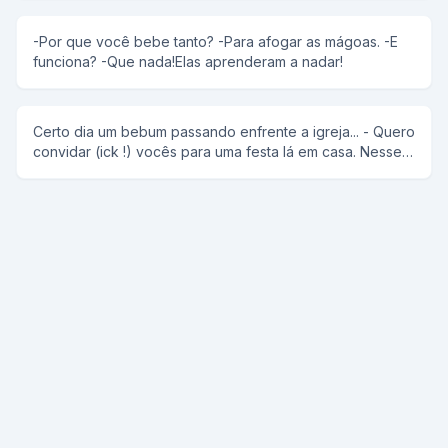
-Por que você bebe tanto? -Para afogar as mágoas. -E
funciona? -Que nada!Elas aprenderam a nadar!
Certo dia um bebum passando enfrente a igreja... - Quero
convidar (ick !) vocês para uma festa lá em casa. Nesse
meio tempo "o anti-cristo" observa o padre no
confissionário e completa: - Você aí que tá cagando
pode ir também.