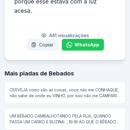
porque esse estava com a luz
acesa.
441 visualizações
Copiar
WhatsApp
Mais piadas de Bebados
CERVEJA como são as coisas, voce nâo me CONHAQUE,
não sabe de onde eu VINHO, por isso não me CAMPARI
com qualquer RUM...se MALT pergunto...por aKAISER
voce já bebeu hoje?
UM BÊBADO CAMBALHOTANDO PELA RUA, QUANDO
PASSA UM CARRO E BUZINA: _ BI-BI AO QUE O BÊBADO
RESPONDE: _ EU TAMBÉM BEBI!