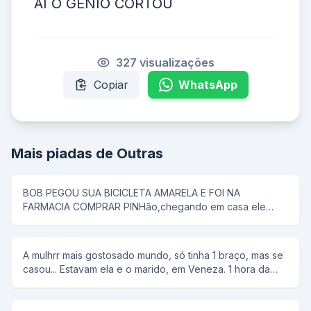
AÍ O GENIO CORTOU
327 visualizações
Copiar
WhatsApp
Mais piadas de Outras
BOB PEGOU SUA BICICLETA AMARELA E FOI NA
FARMACIA COMPRAR PINHão,chegando em casa ele
colocou tudo em uma panela de pressão,então seu pai
disse que pipoca ñ tem antena,e então bob respondeu;-
e dai panela de pressão ñ voa
A mulhrr mais gostosado mundo, só tinha 1 braço, mas se
casou... Estavam ela e o marido, em Veneza. 1 hora da
manhã ela tem um desejo sexual, mas não conta para o
marido. rFalou para ele alugar uma "reminha" da quelas e
foram... No meio do rio, ela diz, tira a minha roupa, e ele