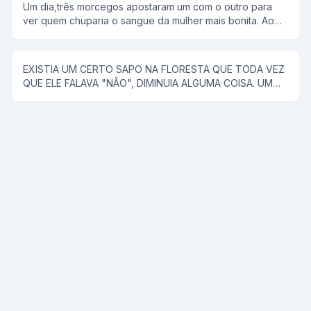
Um dia,três morcegos apostaram um com o outro para
tira. Tira o meu sutiã, e ele tira. Tira a minha calçinha, e
ver quem chuparia o sangue da mulher mais bonita. Ao
ele tira. Quando PELADA, ela diz, agora me co... E ele a
chegar a noite,lá se foi o primeiro morcego;chupou o
joga no rio.
sangue da mulher e voltou com a boca cheia de sangue
e chamou os outros morcegos para ver como era bonita
EXISTIA UM CERTO SAPO NA FLORESTA QUE TODA VEZ
a mulher. Na noite seguinte, lá se foi o segundo
QUE ELE FALAVA "NÃO", DIMINUIA ALGUMA COISA. UM
morcego;encontrou uma mulher muito mais bonita que a
CAVALO SABENDO DISSO, FOI PROCURAR ESSE SAPO
do companheiro,chupou o sangue e fez questão de
PARA RESOLVER UM PROBLEMA QUE O VINHA
mostrar aos colegas o resultado da sua procura. Na
ACOMPANHANDO A MUITO TEMPO (ELE TINHA QUASE
terceira noite o último morcego saiu para procurar uma
CINCO METROS DE PAU), E COM O TAMANHO DESSE
vítima e voltou com a boca cheia de sangue.Não
PROBLEMA ELE NÃO PODIA COMER NENHUMA ÉGUA.
aguentando de curiosidade os dois morcegos quiseram
ENTÃO ENCONTROU -SE COM O SAPO E PENSOU: -
saber quem era a mulher de que ele arrancara tanto
COMO VOU FAZER PRA ESSE SAPO ME DIZER NÃO, JÁ
sangue.Envergonhado e todo dolorido ele
SEI ENTUSIASMADO ELE DIZ: -SAPO ME DÁ A BUNDINHA
respondeu:Não foi uma mulher e sim um poste que
SÓ UM POUQUINHO. O SAPO OLHANDO O TAMANHO DA
entrou na minha frente.
TROMBA DISSE: -NÃO! O CAVALO ALEGRE OLHOU PARA
O PAU SÓ QUE ACHOU AINDA MUITO GRANDE E DISSE: -
HA! SAPO ME DÁ A BUNDA SÓ UM POUCO? E O SAPO: -
NÃO! ENTÃO O CAVALO TODO CONTENTE AFIRMOU: -
PRONTO, AGORA SÓ MAIS UMA VEZ E VAI FICAR ÓTIMO,
SAPO ME DÁ ESSA BUNDA? E O SAPO DISSE: -JÁ DISSE
QUE NÃO,NÃO,NÃO,NÃO E NÃO.