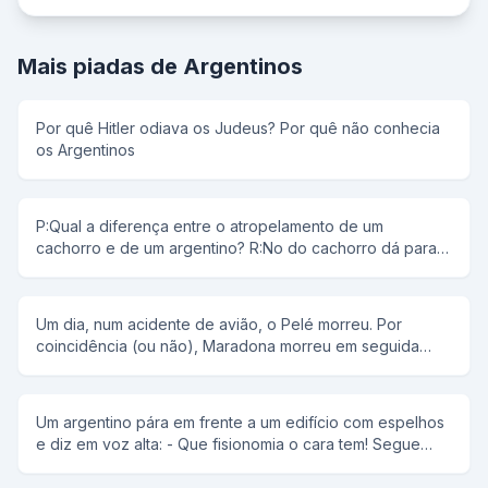
Mais piadas de Argentinos
Por quê Hitler odiava os Judeus? Por quê não conhecia
os Argentinos
P:Qual a diferença entre o atropelamento de um
cachorro e de um argentino? R:No do cachorro dá para
ver as marcas do pneu no chão.
Um dia, num acidente de avião, o Pelé morreu. Por
coincidência (ou não), Maradona morreu em seguida
(não se sabe de quê). Ambos se viram na ante-sala do
céu e foram informados de que, de uma entrevista com
Deus, quem fosse aprovado ficaria lá. Pouco depois
Um argentino pára em frente a um edifício com espelhos
chega Deus, e ao avistar Pelé fica todo entusiasmado,
e diz em voz alta: - Que fisionomia o cara tem! Segue
aperta-lhe a mão, abraça-o, e em português chama-o de
caminhando e encontra com sua namorada, uma loira
Rei, e tal... Olha para o Maradona e diz friamente “olá” (o
deslumbrante, e volta a dizer: - Que gata o cara tem!