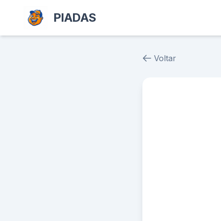
PIADAS
Voltar
Piada # 37951