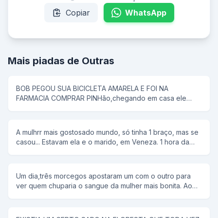
Copiar
WhatsApp
Mais piadas de Outras
BOB PEGOU SUA BICICLETA AMARELA E FOI NA
FARMACIA COMPRAR PINHão,chegando em casa ele
colocou tudo em uma panela de pressão,então seu pai
disse que pipoca ñ tem antena,e então bob respondeu;-
e dai panela de pressão ñ voa
A mulhrr mais gostosado mundo, só tinha 1 braço, mas se
casou... Estavam ela e o marido, em Veneza. 1 hora da
manhã ela tem um desejo sexual, mas não conta para o
marido. rFalou para ele alugar uma "reminha" da quelas e
foram... No meio do rio, ela diz, tira a minha roupa, e ele
Um dia,três morcegos apostaram um com o outro para
tira. Tira o meu sutiã, e ele tira. Tira a minha calçinha, e
ver quem chuparia o sangue da mulher mais bonita. Ao
ele tira. Quando PELADA, ela diz, agora me co... E ele a
chegar a noite,lá se foi o primeiro morcego;chupou o
joga no rio.
sangue da mulher e voltou com a boca cheia de sangue
e chamou os outros morcegos para ver como era bonita