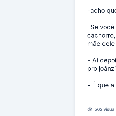
-acho que
-Se você 
cachorro,
mãe dele
- Aí depo
pro joãnz
- É que a 
562 visua