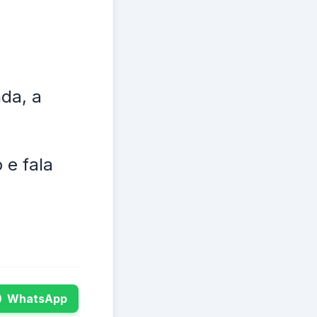
da, a
 e fala
WhatsApp