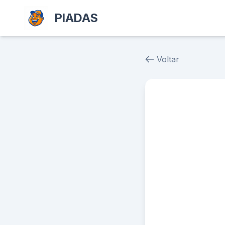
PIADAS
Voltar
Piada # 36904