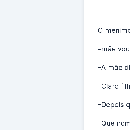
O menimo 
-mãe voc
-A mãe di
-Claro fi
-Depois q
-Que nome