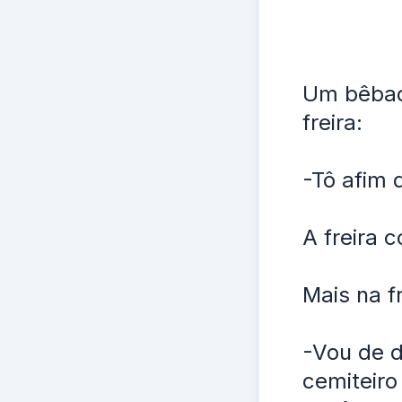
Um bêbado
freira:
-Tô afim 
A freira 
Mais na f
-Vou de d
cemiteiro