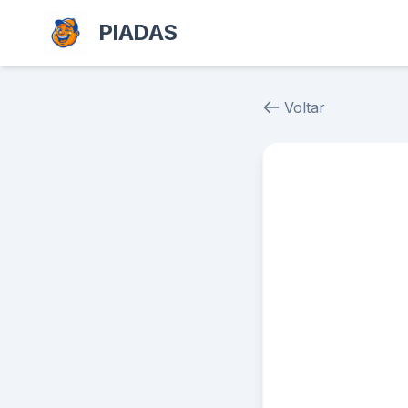
PIADAS
Voltar
Piada # 37713