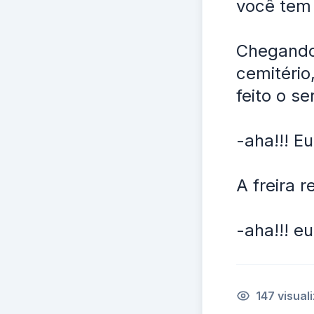
você tem 
Chegando
cemitério
feito o s
-aha!!! E
A freira r
-aha!!! e
147 visual