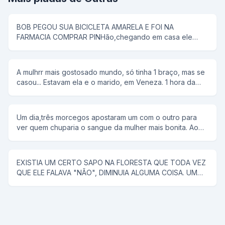
BOB PEGOU SUA BICICLETA AMARELA E FOI NA
FARMACIA COMPRAR PINHão,chegando em casa ele
colocou tudo em uma panela de pressão,então seu pai
disse que pipoca ñ tem antena,e então bob respondeu;-
e dai panela de pressão ñ voa
A mulhrr mais gostosado mundo, só tinha 1 braço, mas se
casou... Estavam ela e o marido, em Veneza. 1 hora da
manhã ela tem um desejo sexual, mas não conta para o
marido. rFalou para ele alugar uma "reminha" da quelas e
foram... No meio do rio, ela diz, tira a minha roupa, e ele
Um dia,três morcegos apostaram um com o outro para
tira. Tira o meu sutiã, e ele tira. Tira a minha calçinha, e
ver quem chuparia o sangue da mulher mais bonita. Ao
ele tira. Quando PELADA, ela diz, agora me co... E ele a
chegar a noite,lá se foi o primeiro morcego;chupou o
joga no rio.
sangue da mulher e voltou com a boca cheia de sangue
e chamou os outros morcegos para ver como era bonita
EXISTIA UM CERTO SAPO NA FLORESTA QUE TODA VEZ
a mulher. Na noite seguinte, lá se foi o segundo
QUE ELE FALAVA "NÃO", DIMINUIA ALGUMA COISA. UM
morcego;encontrou uma mulher muito mais bonita que a
CAVALO SABENDO DISSO, FOI PROCURAR ESSE SAPO
do companheiro,chupou o sangue e fez questão de
PARA RESOLVER UM PROBLEMA QUE O VINHA
mostrar aos colegas o resultado da sua procura. Na
ACOMPANHANDO A MUITO TEMPO (ELE TINHA QUASE
terceira noite o último morcego saiu para procurar uma
CINCO METROS DE PAU), E COM O TAMANHO DESSE
vítima e voltou com a boca cheia de sangue.Não
PROBLEMA ELE NÃO PODIA COMER NENHUMA ÉGUA.