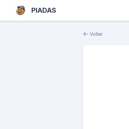
PIADAS
Voltar
Piada # 38312