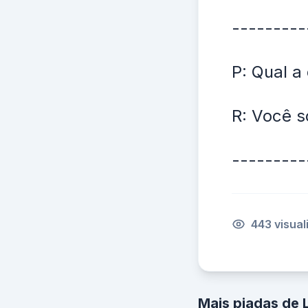
---------
P: Qual a 
R: Você s
---------
443 visua
Mais piadas de 