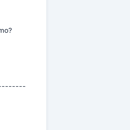
smo?
--------