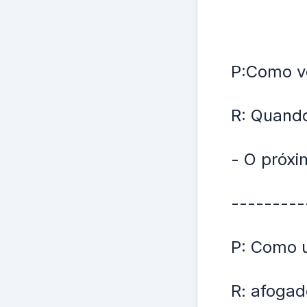
P:Como vo
R: Quando
- O próxi
---------
P: Como 
R: afogad