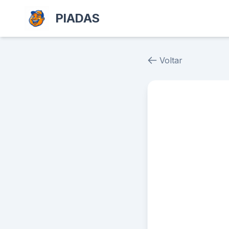
PIADAS
Voltar
Piada # 38970