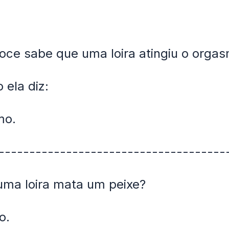
ce sabe que uma loira atingiu o orga
 ela diz:
mo.
-------------------------------------
uma loira mata um peixe?
o.