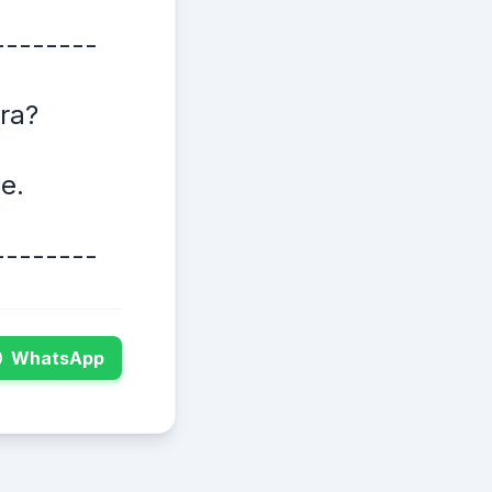
--------
ira?
e.
--------
WhatsApp