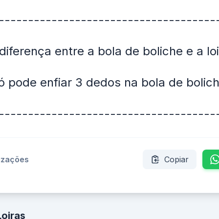
-------------------------------------
diferença entre a bola de boliche e a lo
ó pode enfiar 3 dedos na bola de bolich
-------------------------------------
lizações
Copiar
Loiras