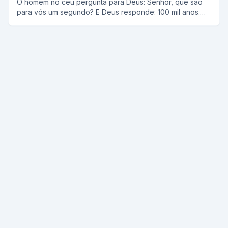
O homem no céu pergunta para Deus: Senhor, que são
para vós um segundo? E Deus responde: 100 mil anos.
Senhor, e que é para vós um centavo? E Deus diz: 10 mil
reais. Ai o homem fala: Senhor, dai-me um centavo. E
Deus responde: claro, espere um segundo.