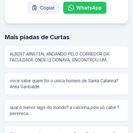
Copiar
WhatsApp
Mais piadas de Curtas
ALBERT AINSTEN, ANDANDO PELO CORREDOR DA
FACULDADE ONDE LECIONAVA, ENCONTROU UM
SUJEITO E LHE PERGUNTOU... - "QUAL O SEU Q.I.", o
HOMEM RESPONDE: MEU Q.I. É DE 250, LOGO EM
SEGUIDA AISTEN COMEÇA A CONVERSAR SOBRE FISICA
voce sabe quem foi o unico homem de Santa Catarina?
QUANTICA E POR AI A FORA. MAIS TARDE ENCONTRA
Anita Garibalde
OUTRO CAMARADA E FAZ A MESMA PERGUNTA... - E O
HOMEM RESPONDE: MEU Q.I. É DE 150, ENTÃO AINSTEN
COMEÇA A CONVERSAR SOBRE O NOVO PRESIDENTE
DO BRASIL E SUAS MUDANÇAS, LOGO EM SEGUIDA VEM
qual o menor lago do mundo? a calcinha,pois só cabe 1
UM SUJEITO ESTRANHO E AINSTEN PERGUNTA: "QUAL
perereca.
O SEU Q.I." - MEU Q.I. É DE 12., ENTÃO AINSTEN
PERGUNTA: "E O VILA NOVA COMO VAI?....