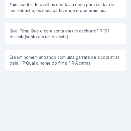
*um criador de ovelhas não fazia nada para cuidar de
seu rebanho; os cães da fazenda é que eram os
responsáveis por tudo: levar as mesmas de um lado para
outro, guardá-las, protegê-las, etc. qual o nome do filme
? -o cão peão
Qual Filme Que o cara senta em um cachorro? R:101
dalmata(sento em um dalmata)
______________________________________________ Era uma vez
um homem que não tinha o braço direito...ele casou com
uma mulher que não tinha o braço esquerdo...tiveram um
Era um homem andando com uma garrafa de alcool atras
filho...qual nome do filme? R:Ninguem segura esse bebê
dele .. P:Qual o nome do filme ? R:Alcatras
_______________________________________________ Era uma vez
um negro... certo dia o negro foi sentar em uma cadeira...
essa cadeira tinha uma bomba... qual nome do filme?
R:Escudo negro(ex cu do negro)