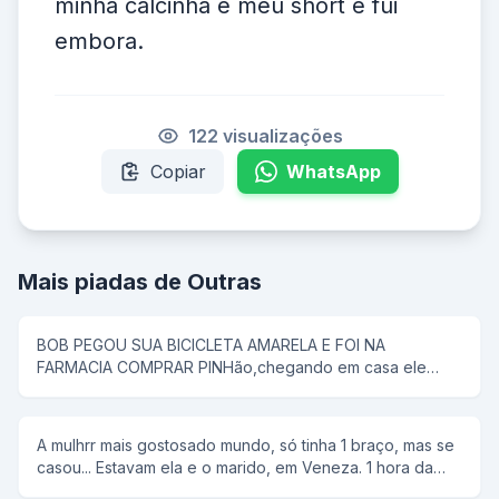
minha calcinha e meu short e fui
embora.
122 visualizações
Copiar
WhatsApp
Mais piadas de Outras
BOB PEGOU SUA BICICLETA AMARELA E FOI NA
FARMACIA COMPRAR PINHão,chegando em casa ele
colocou tudo em uma panela de pressão,então seu pai
disse que pipoca ñ tem antena,e então bob respondeu;-
e dai panela de pressão ñ voa
A mulhrr mais gostosado mundo, só tinha 1 braço, mas se
casou... Estavam ela e o marido, em Veneza. 1 hora da
manhã ela tem um desejo sexual, mas não conta para o