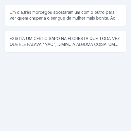
marido. rFalou para ele alugar uma "reminha" da quelas e
foram... No meio do rio, ela diz, tira a minha roupa, e ele
Um dia,três morcegos apostaram um com o outro para
tira. Tira o meu sutiã, e ele tira. Tira a minha calçinha, e
ver quem chuparia o sangue da mulher mais bonita. Ao
ele tira. Quando PELADA, ela diz, agora me co... E ele a
chegar a noite,lá se foi o primeiro morcego;chupou o
joga no rio.
sangue da mulher e voltou com a boca cheia de sangue
e chamou os outros morcegos para ver como era bonita
EXISTIA UM CERTO SAPO NA FLORESTA QUE TODA VEZ
a mulher. Na noite seguinte, lá se foi o segundo
QUE ELE FALAVA "NÃO", DIMINUIA ALGUMA COISA. UM
morcego;encontrou uma mulher muito mais bonita que a
CAVALO SABENDO DISSO, FOI PROCURAR ESSE SAPO
do companheiro,chupou o sangue e fez questão de
PARA RESOLVER UM PROBLEMA QUE O VINHA
mostrar aos colegas o resultado da sua procura. Na
ACOMPANHANDO A MUITO TEMPO (ELE TINHA QUASE
terceira noite o último morcego saiu para procurar uma
CINCO METROS DE PAU), E COM O TAMANHO DESSE
vítima e voltou com a boca cheia de sangue.Não
PROBLEMA ELE NÃO PODIA COMER NENHUMA ÉGUA.
aguentando de curiosidade os dois morcegos quiseram
ENTÃO ENCONTROU -SE COM O SAPO E PENSOU: -
saber quem era a mulher de que ele arrancara tanto
COMO VOU FAZER PRA ESSE SAPO ME DIZER NÃO, JÁ
sangue.Envergonhado e todo dolorido ele
SEI ENTUSIASMADO ELE DIZ: -SAPO ME DÁ A BUNDINHA
respondeu:Não foi uma mulher e sim um poste que
SÓ UM POUQUINHO. O SAPO OLHANDO O TAMANHO DA
entrou na minha frente.
TROMBA DISSE: -NÃO! O CAVALO ALEGRE OLHOU PARA
O PAU SÓ QUE ACHOU AINDA MUITO GRANDE E DISSE: -
HA! SAPO ME DÁ A BUNDA SÓ UM POUCO? E O SAPO: -
NÃO! ENTÃO O CAVALO TODO CONTENTE AFIRMOU: -
PRONTO, AGORA SÓ MAIS UMA VEZ E VAI FICAR ÓTIMO,