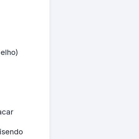
elho)
acar
disendo