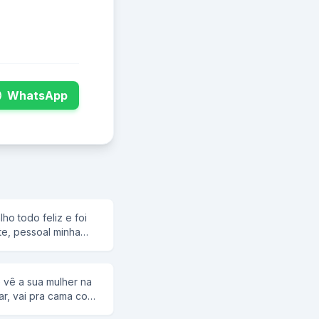
WhatsApp
o todo feliz e foi
te, pessoal minha
erável de lá do fundo
já suspeita de
 vê a sua mulher na
ar, vai pra cama com