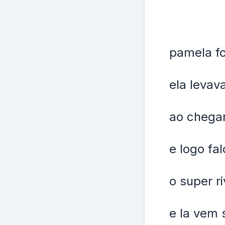
pamela fo
ela levav
ao chega
e logo fa
o super r
e la vem 