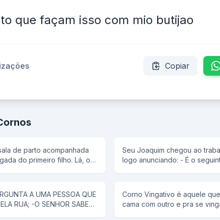
to que façam isso com mio butijao
lizações
Copiar
Cornos
 sala de parto acompanhada
Seu Joaquim chegou ao trabalh
a do primeiro filho. Lá, o
logo anunciando: - É o seguin
e a mais nova invenção: a
mulher esta gravida! E um mis
e um pouco de dor de parto
soltou a piadinha: - O senhor 
alguém?
ERGUNTA A UMA PESSOA QUE
Corno Vingativo é aquele que
tir 10% da dor para o pai.
ELA RUA; -O SENHOR SABE
cama com outro e pra se ving
ai que não sente nada
HA CASA?PERGUNTOU O
outro também.
 da dor...Ainda assim o pai