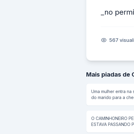
_no permi
567 visua
Mais piadas de 
Uma mulher entra na
do marido para a chegad
médico comenta sobr
máquina que transmit
para o pai. O casal aceita numa boa, então o
O CAMINHONEIRO P
médico decide transmi
ESTAVA PASSANDO P
Vendo a reação do p
QUEM PINTA A MIN
resolve transmitir 50%