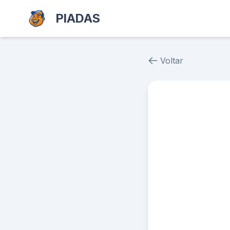
PIADAS
Voltar
Piada # 37277