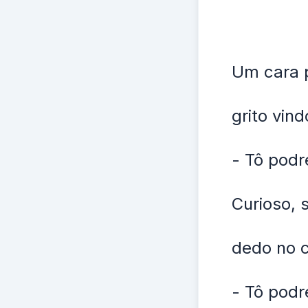
Um cara 
grito vin
- Tô podre
Curioso, 
dedo no c
- Tô podre