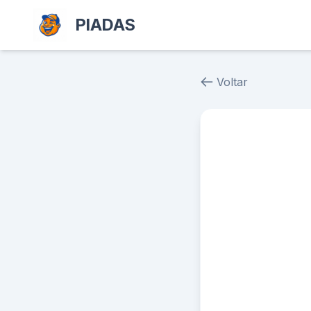
PIADAS
Voltar
Piada # 39300