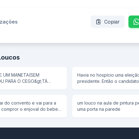
izações
Copiar
Loucos
 E UM MANETA(SEM
Havia no hospício uma eleiçã
U PARA O CEGO&gt;TÁ
presidente. Então o candidato 
INHO?E ELE DIZ AO
vocês me elegerem, eu prome
VAIM LÁ E PASSA A MAO
uma piscina aqui no hospício. Então, todos os
loucos vibraram. No dia da el
sai do convento e vai para a
um louco na aula de pintura p
hospício votaram no candidat
ra compror o enjoval do bebe
uma porta na parede
na piscina. Então, o tal candida
tando dizendo que o filho que
outro dia, foi começada a con
isto, torna a repetir milagre
Após dois meses foi terminad
erto dia o louco indiquinado
inauguração, foi aquela alegri
a vou acabar com isso. No
pulavam de costas, de barrig