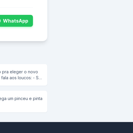
WhatsApp
o pra eleger o novo
fala aos loucos: - Se
to que vou colocar
eição, todos do
ega um pinceu e pinta
o, é claro pensando
to foi eleito. No
strução da piscina.
a a construção e, na
a, os louscos
a, caíam sentados,