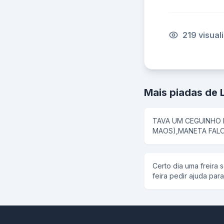
219 visual
Mais piadas de 
TAVA UM CEGUINHO
MAOS),MANETA FALO
VENDO AQUELE CEGU
MANETA&gt;3ENTAO 
NELA.
Certo dia uma freira 
feira pedir ajuda pa
que espera. Fica gri
espera e milagre de cr
de cristo... Mais um c
com tudo aquilo,pens