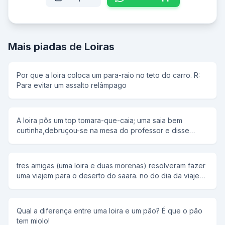
Mais piadas de Loiras
Por que a loira coloca um para-raio no teto do carro. R:
Para evitar um assalto relâmpago
A loira pôs um top tomara-que-caia; uma saia bem
curtinha,debruçou-se na mesa do professor e disse
docemente: -Professor...eu faço tudinho que o senhor
quiser se o senhor me passar em Matemática! -Faz
mesmo? -Claro que sim,professor,o que o senhor
tres amigas (uma loira e duas morenas) resolveram fazer
quiser,è sò pedir... -Que òtimo.Nesse caso,quero que
uma viajem para o deserto do saara. no do dia da viajem
você estude!
uma morena havi comprado um barril com agua bem bem
bem gelada, a oytra morena levava um barril com muito
gelo e a loira levava a porta de um carros, entao uma
Qual a diferença entre uma loira e um pão? É que o pão
morena e a loira perguntam para a outra morena: -por
tem miolo!