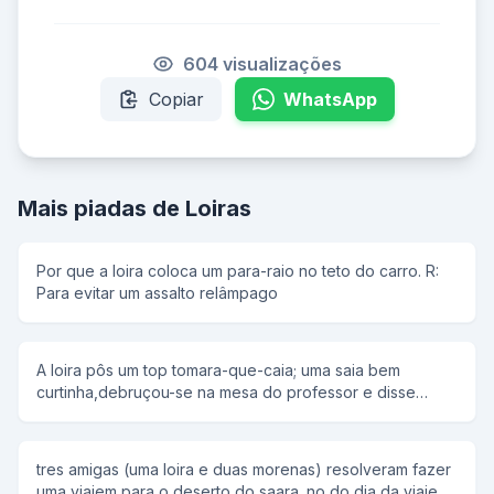
604 visualizações
Copiar
WhatsApp
Mais piadas de Loiras
Por que a loira coloca um para-raio no teto do carro. R:
Para evitar um assalto relâmpago
A loira pôs um top tomara-que-caia; uma saia bem
curtinha,debruçou-se na mesa do professor e disse
docemente: -Professor...eu faço tudinho que o senhor
quiser se o senhor me passar em Matemática! -Faz
mesmo? -Claro que sim,professor,o que o senhor
tres amigas (uma loira e duas morenas) resolveram fazer
quiser,è sò pedir... -Que òtimo.Nesse caso,quero que
uma viajem para o deserto do saara. no do dia da viajem