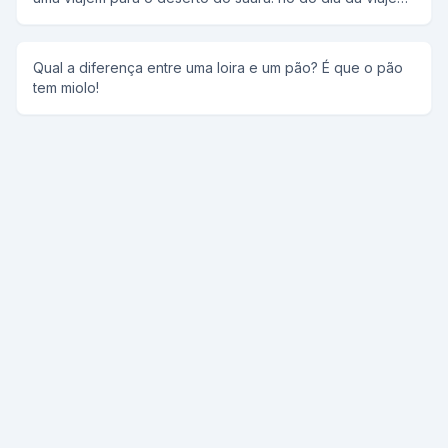
você estude!
uma morena havi comprado um barril com agua bem bem
bem gelada, a oytra morena levava um barril com muito
gelo e a loira levava a porta de um carros, entao uma
Qual a diferença entre uma loira e um pão? É que o pão
morena e a loira perguntam para a outra morena: -por
tem miolo!
que vc esta levando esse barril com agua??? -se eu
sentir sede eu posso beber. logo após a loira e a outra
morena perguntam: -e vc por que esta levando esse
barril com gelo? -se ficar muito quente eu me refresco.
imediatamente as duas morenas perguntam para a loira: -
por que vc ta levando essa porta de carros? e a loira: -se
ficar abafado, eu abro a janelinha!!