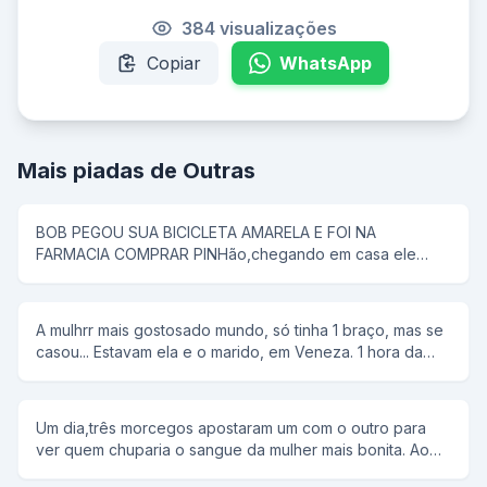
384 visualizações
Copiar
WhatsApp
Mais piadas de Outras
BOB PEGOU SUA BICICLETA AMARELA E FOI NA
FARMACIA COMPRAR PINHão,chegando em casa ele
colocou tudo em uma panela de pressão,então seu pai
disse que pipoca ñ tem antena,e então bob respondeu;-
e dai panela de pressão ñ voa
A mulhrr mais gostosado mundo, só tinha 1 braço, mas se
casou... Estavam ela e o marido, em Veneza. 1 hora da
manhã ela tem um desejo sexual, mas não conta para o
marido. rFalou para ele alugar uma "reminha" da quelas e
foram... No meio do rio, ela diz, tira a minha roupa, e ele
Um dia,três morcegos apostaram um com o outro para
tira. Tira o meu sutiã, e ele tira. Tira a minha calçinha, e
ver quem chuparia o sangue da mulher mais bonita. Ao
ele tira. Quando PELADA, ela diz, agora me co... E ele a
chegar a noite,lá se foi o primeiro morcego;chupou o
joga no rio.