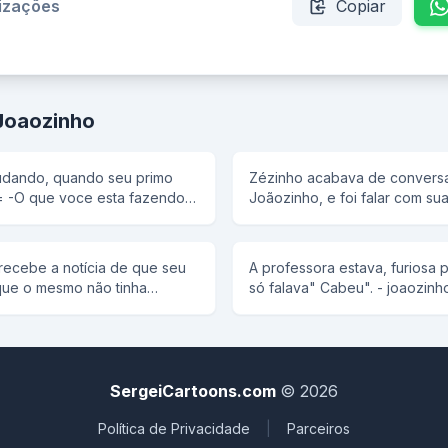
lizações
Copiar
Joaozinho
tudando, quando seu primo
Zézinho acabava de convers
ndo
Joãozinho, e foi falar com su
Joãozinho me disse que ele 
 indice
tatatatatatataravó. Sua mãe re
um mentiroso!!! - Não, ele é g
recebe a notícia de que seu
A professora estava, furiosa
que o mesmo não tinha
só falava" Cabeu". - joaozin
 com a reação de Joãozinho
caderno, e escreva "coube', 
lguêm que ficasse com filho.
depois de um bom tempo, che
a fama de Joãozinho
qui, professora. Só nao escre
om ele. Então sua mãe resolveu
porque nao "cabeu".
le ficasse calado haja o que
SergeiCartoons.com
© 2026
visse. Chegando na casa da
u seu priminho, porêm ficou
Política de Privacidade
|
Parceiros
 parede. Todos que viam o