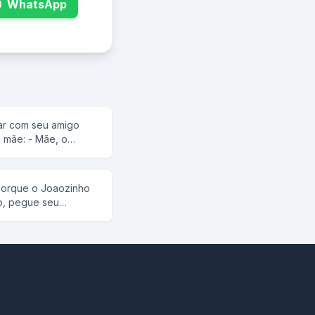
WhatsApp
ar com seu amigo
a mãe: - Mãe, o
tem uma
truca: - Então ele é
ago!
 porque o Joaozinho
ho, pegue seu
em cinco folhas.
ga o joaozinho: - Tá
vi mais "coube",