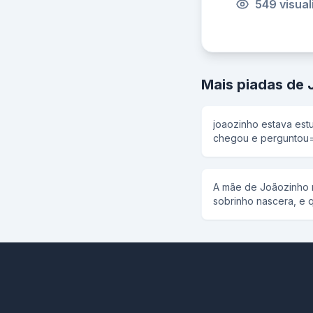
549 visua
Mais piadas de 
joaozinho estava es
chegou e perguntou= -O que voce esta faze
Joaozinho? -Estudando Geografia... -Entao aonde
fica o oceano Atlantico? -Oras e so ver no
do livro!!!
A mãe de Joãozinho 
sobrinho nascera, e 
orelhas. Preocupada
procurou na cidade a
Como todos sabiam d
ninguém quis ficar c
levá-lo contato que e
houvesse e que ele 
tia Joãozinho logo vi
quieto encostado na