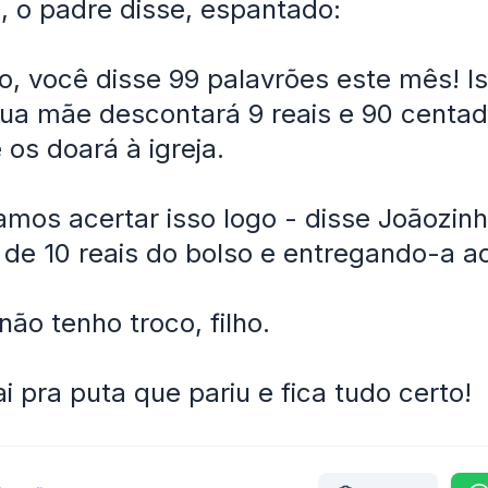
, o padre disse, espantado:
ho, você disse 99 palavrões este mês! I
 Sua mãe descontará 9 reais e 90 centa
os doará à igreja.
amos acertar isso logo - disse Joãozinh
de 10 reais do bolso e entregando-a a
não tenho troco, filho.
ai pra puta que pariu e fica tudo certo!