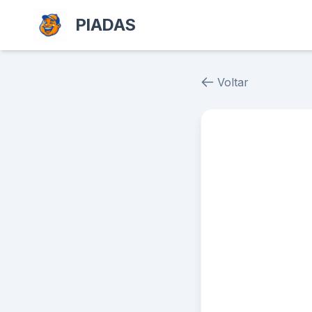
PIADAS
Voltar
Piada # 39691