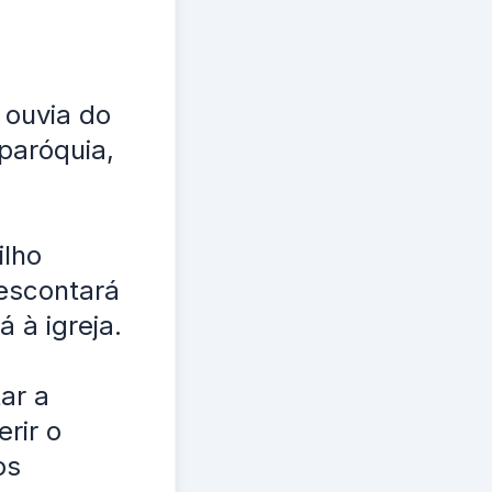
 ouvia do
 paróquia,
ilho
descontará
 à igreja.
tar a
erir o
os