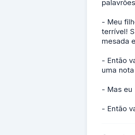
palavrões
- Meu fil
terrível!
mesada e 
- Então v
uma nota 
- Mas eu 
- Então v