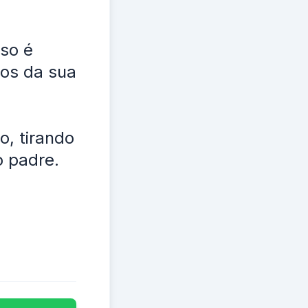
sso é
dos da sua
o, tirando
o padre.