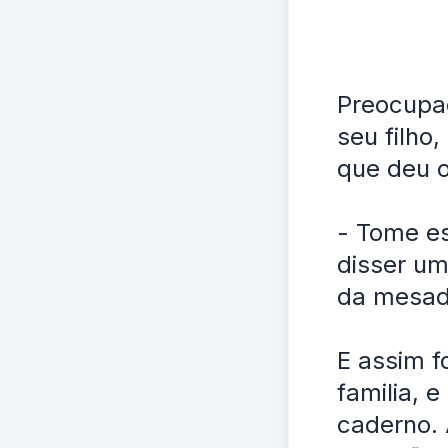
Preocupa
seu filho
que deu o
- Tome es
disser um
da mesada
E assim fo
familia, e
caderno. 