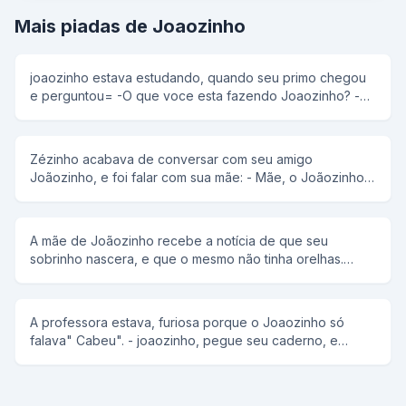
Mais piadas de Joaozinho
joaozinho estava estudando, quando seu primo chegou
e perguntou= -O que voce esta fazendo Joaozinho? -
Estudando Geografia... -Entao aonde fica o oceano
Atlantico? -Oras e so ver no indice do livro!!!
Zézinho acabava de conversar com seu amigo
Joãozinho, e foi falar com sua mãe: - Mãe, o Joãozinho
me disse que ele tem uma tatatatatatataravó. Sua mãe
retruca: - Então ele é um mentiroso!!! - Não, ele é gago!
A mãe de Joãozinho recebe a notícia de que seu
sobrinho nascera, e que o mesmo não tinha orelhas.
Preocupada com a reação de Joãozinho procurou na
cidade alguêm que ficasse com filho. Como todos sabiam
da fama de Joãozinho ninguém quis ficar com ele. Então
A professora estava, furiosa porque o Joaozinho só
sua mãe resolveu levá-lo contato que ele ficasse calado
falava" Cabeu". - joaozinho, pegue seu caderno, e
haja o que houvesse e que ele visse. Chegando na casa
escreva "coube', em cinco folhas. depois de um bom
da tia Joãozinho logo viu seu priminho, porêm ficou
tempo, chega o joaozinho: - Tá qui, professora. Só nao
quieto encostado na parede. Todos que viam o menino
escrevi mais "coube", porque nao "cabeu".
falavam, que gracinha parece com o pai. Joãozinho não