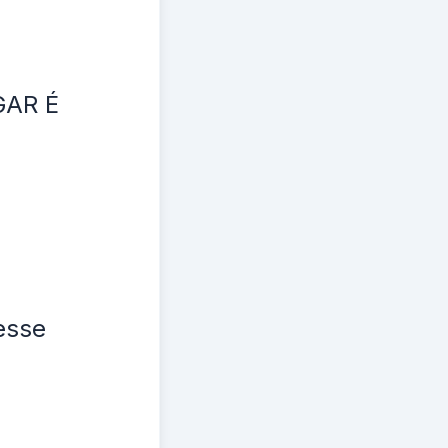
GAR É
esse