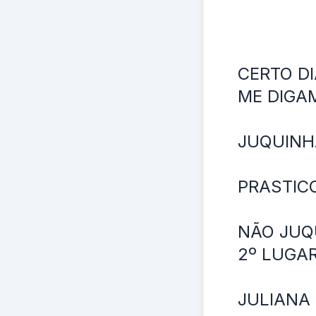
CERTO D
ME DIGA
JUQUINHA
PRASTICO
NÃO JUQU
2º LUGAR
JULIANA 