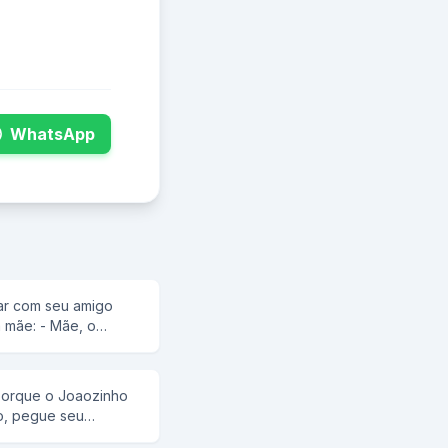
WhatsApp
ar com seu amigo
a mãe: - Mãe, o
tem uma
truca: - Então ele é
ago!
 porque o Joaozinho
ho, pegue seu
em cinco folhas.