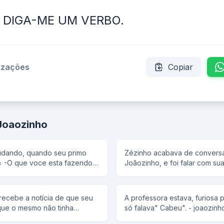
 DIGA-ME UM VERBO.
lizações
Copiar
Joaozinho
tudando, quando seu primo
Zézinho acabava de convers
ndo
Joãozinho, e foi falar com su
Joãozinho me disse que ele 
 indice
tatatatatatataravó. Sua mãe re
um mentiroso!!! - Não, ele é g
recebe a notícia de que seu
A professora estava, furiosa
que o mesmo não tinha
só falava" Cabeu". - joaozin
 com a reação de Joãozinho
caderno, e escreva "coube', 