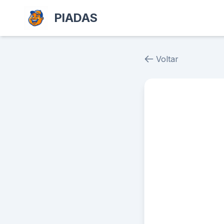
PIADAS
Voltar
Piada # 37332