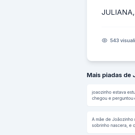
JULIANA,
543 visua
Mais piadas de 
joaozinho estava es
chegou e perguntou= -O que voce esta faze
Joaozinho? -Estudando Geografia... -Entao aonde
fica o oceano Atlantico? -Oras e so ver no
do livro!!!
A mãe de Joãozinho 
sobrinho nascera, e 
orelhas. Preocupada