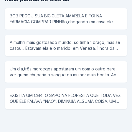
BOB PEGOU SUA BICICLETA AMARELA E FOI NA
FARMACIA COMPRAR PINHão,chegando em casa ele
colocou tudo em uma panela de pressão,então seu pai
disse que pipoca ñ tem antena,e então bob respondeu;-
e dai panela de pressão ñ voa
A mulhrr mais gostosado mundo, só tinha 1 braço, mas se
casou... Estavam ela e o marido, em Veneza. 1 hora da
manhã ela tem um desejo sexual, mas não conta para o
marido. rFalou para ele alugar uma "reminha" da quelas e
foram... No meio do rio, ela diz, tira a minha roupa, e ele
Um dia,três morcegos apostaram um com o outro para
tira. Tira o meu sutiã, e ele tira. Tira a minha calçinha, e
ver quem chuparia o sangue da mulher mais bonita. Ao
ele tira. Quando PELADA, ela diz, agora me co... E ele a
chegar a noite,lá se foi o primeiro morcego;chupou o
joga no rio.
sangue da mulher e voltou com a boca cheia de sangue
e chamou os outros morcegos para ver como era bonita
EXISTIA UM CERTO SAPO NA FLORESTA QUE TODA VEZ
a mulher. Na noite seguinte, lá se foi o segundo
QUE ELE FALAVA "NÃO", DIMINUIA ALGUMA COISA. UM
morcego;encontrou uma mulher muito mais bonita que a
CAVALO SABENDO DISSO, FOI PROCURAR ESSE SAPO
do companheiro,chupou o sangue e fez questão de
PARA RESOLVER UM PROBLEMA QUE O VINHA
mostrar aos colegas o resultado da sua procura. Na
ACOMPANHANDO A MUITO TEMPO (ELE TINHA QUASE
terceira noite o último morcego saiu para procurar uma
CINCO METROS DE PAU), E COM O TAMANHO DESSE
vítima e voltou com a boca cheia de sangue.Não
PROBLEMA ELE NÃO PODIA COMER NENHUMA ÉGUA.