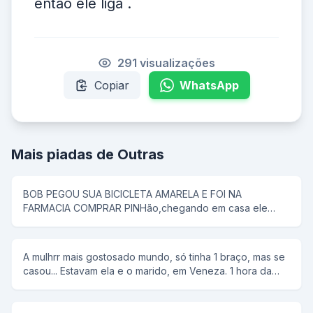
então ele liga .
291 visualizações
Copiar
WhatsApp
Mais piadas de Outras
BOB PEGOU SUA BICICLETA AMARELA E FOI NA
FARMACIA COMPRAR PINHão,chegando em casa ele
colocou tudo em uma panela de pressão,então seu pai
disse que pipoca ñ tem antena,e então bob respondeu;-
e dai panela de pressão ñ voa
A mulhrr mais gostosado mundo, só tinha 1 braço, mas se
casou... Estavam ela e o marido, em Veneza. 1 hora da
manhã ela tem um desejo sexual, mas não conta para o
marido. rFalou para ele alugar uma "reminha" da quelas e
foram... No meio do rio, ela diz, tira a minha roupa, e ele