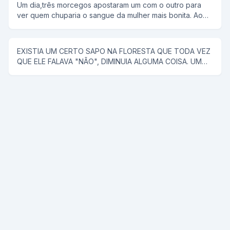
Um dia,três morcegos apostaram um com o outro para
tira. Tira o meu sutiã, e ele tira. Tira a minha calçinha, e
ver quem chuparia o sangue da mulher mais bonita. Ao
ele tira. Quando PELADA, ela diz, agora me co... E ele a
chegar a noite,lá se foi o primeiro morcego;chupou o
joga no rio.
sangue da mulher e voltou com a boca cheia de sangue
e chamou os outros morcegos para ver como era bonita
EXISTIA UM CERTO SAPO NA FLORESTA QUE TODA VEZ
a mulher. Na noite seguinte, lá se foi o segundo
QUE ELE FALAVA "NÃO", DIMINUIA ALGUMA COISA. UM
morcego;encontrou uma mulher muito mais bonita que a
CAVALO SABENDO DISSO, FOI PROCURAR ESSE SAPO
do companheiro,chupou o sangue e fez questão de
PARA RESOLVER UM PROBLEMA QUE O VINHA
mostrar aos colegas o resultado da sua procura. Na
ACOMPANHANDO A MUITO TEMPO (ELE TINHA QUASE
terceira noite o último morcego saiu para procurar uma
CINCO METROS DE PAU), E COM O TAMANHO DESSE
vítima e voltou com a boca cheia de sangue.Não
PROBLEMA ELE NÃO PODIA COMER NENHUMA ÉGUA.
aguentando de curiosidade os dois morcegos quiseram
ENTÃO ENCONTROU -SE COM O SAPO E PENSOU: -
saber quem era a mulher de que ele arrancara tanto
COMO VOU FAZER PRA ESSE SAPO ME DIZER NÃO, JÁ
sangue.Envergonhado e todo dolorido ele
SEI ENTUSIASMADO ELE DIZ: -SAPO ME DÁ A BUNDINHA
respondeu:Não foi uma mulher e sim um poste que
SÓ UM POUQUINHO. O SAPO OLHANDO O TAMANHO DA
entrou na minha frente.
TROMBA DISSE: -NÃO! O CAVALO ALEGRE OLHOU PARA
O PAU SÓ QUE ACHOU AINDA MUITO GRANDE E DISSE: -
HA! SAPO ME DÁ A BUNDA SÓ UM POUCO? E O SAPO: -
NÃO! ENTÃO O CAVALO TODO CONTENTE AFIRMOU: -
PRONTO, AGORA SÓ MAIS UMA VEZ E VAI FICAR ÓTIMO,
SAPO ME DÁ ESSA BUNDA? E O SAPO DISSE: -JÁ DISSE
QUE NÃO,NÃO,NÃO,NÃO E NÃO.