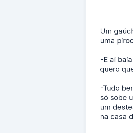
Um gaúch
uma piroc
-E aí bai
quero qu
-Tudo be
só sobe 
um destes
na casa d