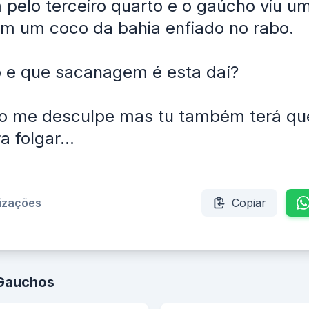
pelo terceiro quarto e o gaúcho viu um
om um coco da bahia enfiado no rabo.
o e que sacanagem é esta daí?
o me desculpe mas tu também terá que
 folgar...
lizações
Copiar
 Gauchos