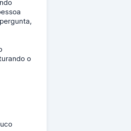
ando
pessoa
 pergunta,
o
turando o
ouco