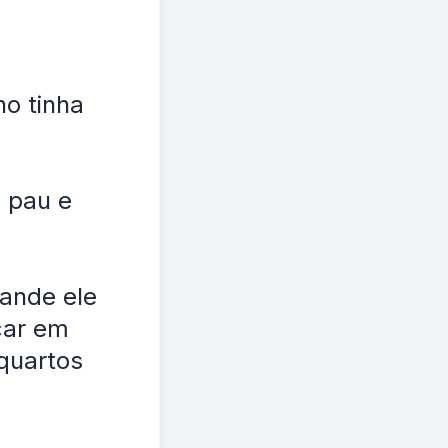
o tinha
m pau e
ande ele
car em
quartos