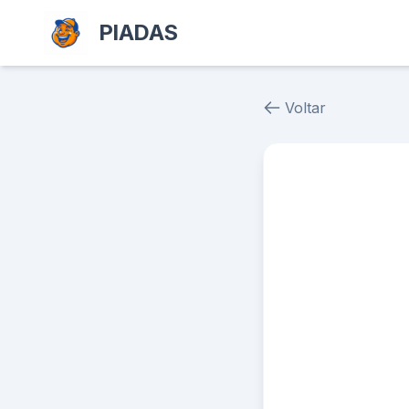
PIADAS
Voltar
Piada # 38078