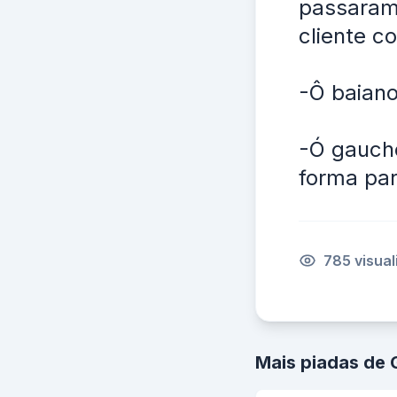
passaram 
cliente c
-Ô baian
-Ó gauch
forma para
785 visua
Mais piadas de