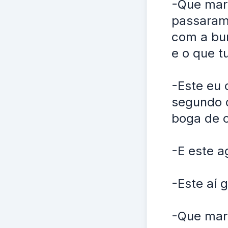
-Que mar
passaram
com a bun
e o que t
-Este eu
segundo q
boga de o
-E este a
-Este aí 
-Que mar