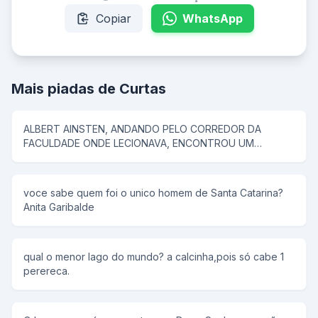
Copiar
WhatsApp
Mais piadas de Curtas
ALBERT AINSTEN, ANDANDO PELO CORREDOR DA
FACULDADE ONDE LECIONAVA, ENCONTROU UM
SUJEITO E LHE PERGUNTOU... - "QUAL O SEU Q.I.", o
HOMEM RESPONDE: MEU Q.I. É DE 250, LOGO EM
SEGUIDA AISTEN COMEÇA A CONVERSAR SOBRE FISICA
voce sabe quem foi o unico homem de Santa Catarina?
QUANTICA E POR AI A FORA. MAIS TARDE ENCONTRA
Anita Garibalde
OUTRO CAMARADA E FAZ A MESMA PERGUNTA... - E O
HOMEM RESPONDE: MEU Q.I. É DE 150, ENTÃO AINSTEN
COMEÇA A CONVERSAR SOBRE O NOVO PRESIDENTE
DO BRASIL E SUAS MUDANÇAS, LOGO EM SEGUIDA VEM
qual o menor lago do mundo? a calcinha,pois só cabe 1
UM SUJEITO ESTRANHO E AINSTEN PERGUNTA: "QUAL
perereca.
O SEU Q.I." - MEU Q.I. É DE 12., ENTÃO AINSTEN
PERGUNTA: "E O VILA NOVA COMO VAI?....