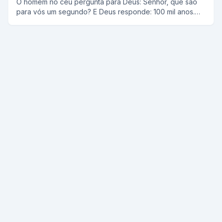
O homem no céu pergunta para Deus: Senhor, que são
para vós um segundo? E Deus responde: 100 mil anos.
Senhor, e que é para vós um centavo? E Deus diz: 10 mil
reais. Ai o homem fala: Senhor, dai-me um centavo. E
Deus responde: claro, espere um segundo.