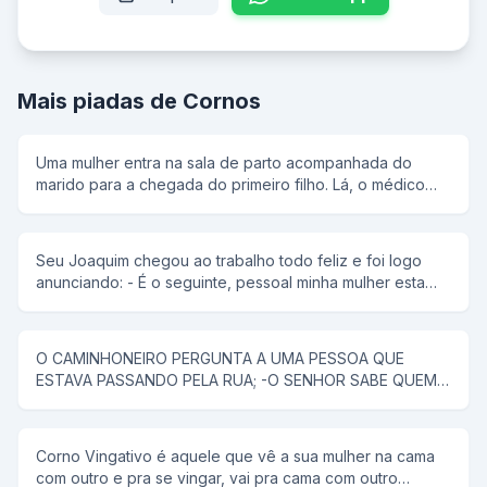
Mais piadas de Cornos
Uma mulher entra na sala de parto acompanhada do
marido para a chegada do primeiro filho. Lá, o médico
comenta sobre a mais nova invenção: a máquina que
transmite um pouco de dor de parto para o pai. O casal
aceita numa boa, então o médico decide transmitir 10%
Seu Joaquim chegou ao trabalho todo feliz e foi logo
da dor para o pai. Vendo a reação do pai que não sente
anunciando: - É o seguinte, pessoal minha mulher esta
nada resolve transmitir 50% da dor...Ainda assim o pai
gravida! E um miserável de lá do fundo soltou a piadinha:
está numa boa dizendo não sentir nada, até que resolve
- O senhor já suspeita de alguém?
ficar com os 100% da dor. Muito bem, a criança nasce
sem problemas e logo todos voltam pra casa. Chegando
O CAMINHONEIRO PERGUNTA A UMA PESSOA QUE
em casa, o carteiro está morto no portão.
ESTAVA PASSANDO PELA RUA; -O SENHOR SABE QUEM
PINTA A MINHA CASA?PERGUNTOU O CAMINHONEIRO, -
SE VOCE QUISER EU PINTO PRA VOCE-O HOMEM
INTERESSADO NA MULHER DO CAMINHONEIRO. DAI O
Corno Vingativo é aquele que vê a sua mulher na cama
CAMINHONEIRO PERGUNTA: -QUANTOS VOCE COBRA?
com outro e pra se vingar, vai pra cama com outro