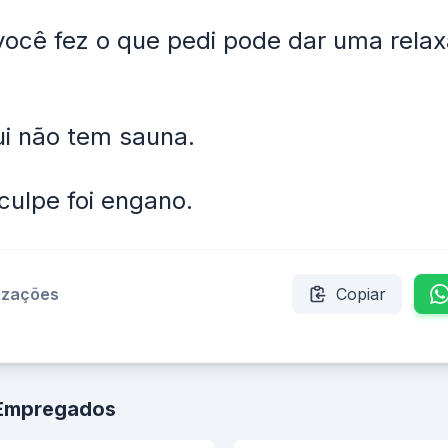
você fez o que pedi pode dar uma rela
i não tem sauna.
culpe foi engano.
lizações
Copiar
 Empregados