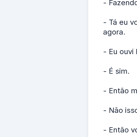
- Fazendo
- Tá eu v
agora.
- Eu ouvi
- É sim.
- Então m
- Não iss
- Então v