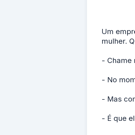
Um empres
mulher. 
- Chame m
- No mom
- Mas co
- É que e