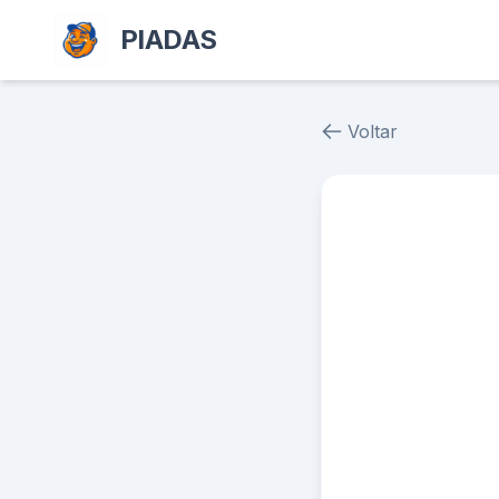
PIADAS
Voltar
Piada # 39265