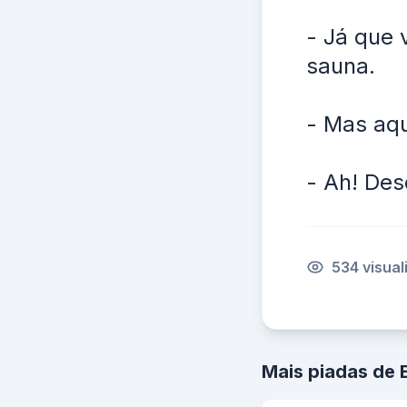
- Já que 
sauna.
- Mas aqu
- Ah! Des
534 visua
Mais piadas de