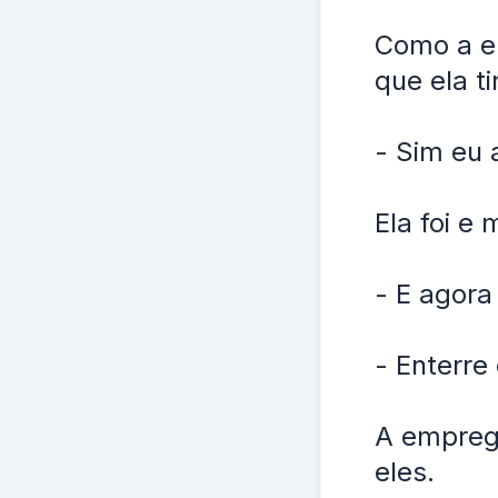
Como a e
que ela t
- Sim eu 
Ela foi e 
- E agora
- Enterre 
A empreg
eles.