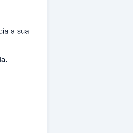
cia a sua
la.