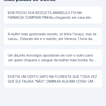
BOB PEGOU SUA BICICLETA AMARELA E FOI NA
FARMACIA COMPRAR PINHão,chegando em casa ele
colocou tudo em uma panela de pressão,então seu pai
disse que pipoca ñ tem antena,e então bob respondeu;-
e dai panela de pressão ñ voa
A mulhrr mais gostosado mundo, só tinha 1 braço, mas se
casou... Estavam ela e o marido, em Veneza. 1 hora da
manhã ela tem um desejo sexual, mas não conta para o
marido. rFalou para ele alugar uma "reminha" da quelas e
foram... No meio do rio, ela diz, tira a minha roupa, e ele
Um dia,três morcegos apostaram um com o outro para
tira. Tira o meu sutiã, e ele tira. Tira a minha calçinha, e
ver quem chuparia o sangue da mulher mais bonita. Ao
ele tira. Quando PELADA, ela diz, agora me co... E ele a
chegar a noite,lá se foi o primeiro morcego;chupou o
joga no rio.
sangue da mulher e voltou com a boca cheia de sangue
e chamou os outros morcegos para ver como era bonita
EXISTIA UM CERTO SAPO NA FLORESTA QUE TODA VEZ
a mulher. Na noite seguinte, lá se foi o segundo
QUE ELE FALAVA "NÃO", DIMINUIA ALGUMA COISA. UM
morcego;encontrou uma mulher muito mais bonita que a
CAVALO SABENDO DISSO, FOI PROCURAR ESSE SAPO
do companheiro,chupou o sangue e fez questão de
PARA RESOLVER UM PROBLEMA QUE O VINHA
mostrar aos colegas o resultado da sua procura. Na
ACOMPANHANDO A MUITO TEMPO (ELE TINHA QUASE
terceira noite o último morcego saiu para procurar uma
CINCO METROS DE PAU), E COM O TAMANHO DESSE
vítima e voltou com a boca cheia de sangue.Não
PROBLEMA ELE NÃO PODIA COMER NENHUMA ÉGUA.