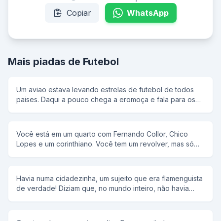
Copiar
WhatsApp
Mais piadas de Futebol
Um aviao estava levando estrelas de futebol de todos
paises. Daqui a pouco chega a eromoça e fala para os
atletas que o aviao estava perdendo altura, e tinha que
jogar os equipamentos fora do aviao, jogarao tudo. Mais
adiante ela voltou e falou que tinham que sacrivicar
Você está em um quarto com Fernando Collor, Chico
vidas. Chega o Zamorano e grita ao amor a Mexico e
Lopes e um corinthiano. Você tem um revolver, mas só
pulou. Chega o Salas e grita ao amor o Chile e pulou.
duas balas. Em quem você atira ? R: No corinthiano, duas
Cega o Pele e grita ao amor o Brasil e empurrou o
vezes.
Maradona.
Havia numa cidadezinha, um sujeito que era flamenguista
de verdade! Diziam que, no mundo inteiro, não havia
ninguém mais flamenguista do que ele. O homem
envelheceu e ficou muito doente. Estava nas últimas e
tinha só mais uns dias de vida. Então, mandou chamar seu