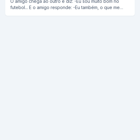
O amigo chega ao outro e diz: -Eu sou muito bom no
filho mais velho e ordenou: - Filho, vá até São Januário
futebol... E o amigo responde: -Eu também, o que me
para mim, tire uma carteirinha de sócio do Vasco para o
atrapalha é a bola...
seu velho pai e compre uma camisa do Vascão. O rapaz
não entendeu nada, mas como o pai estava nas últimas,
foi: Voltou para casa com a carteirinha e a camisa.
Quando o velho viu, deu aquele sorriso! Jogou fora a
camisa do Flamengo, vestiu imediatamente a do Vasco e
agarrou a carteirinha junto ao peito. O filho, achando que
o pai estava enlouquecendo, não resisitiu: - Mas, pai... O
senhor toda vida foi flamenguista fanático. Não conheci
outro flamenguista como o senhor. Por quê agora, no fim
da vida, resolve mudar de time? E o pai: - É que eu quero
que morra mais um vascaíno...!!!