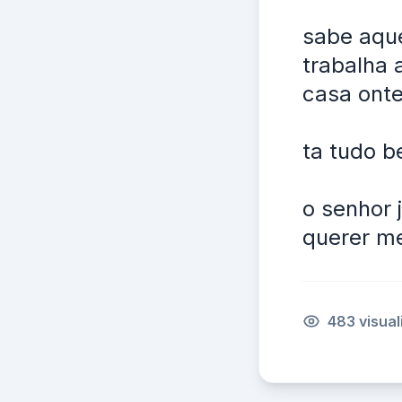
sabe aquel
trabalha 
casa ont
ta tudo b
o senhor 
querer me
483 visua