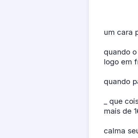
um cara p
quando o 
logo em f
quando pa
_ que coi
mais de 1
calma seu