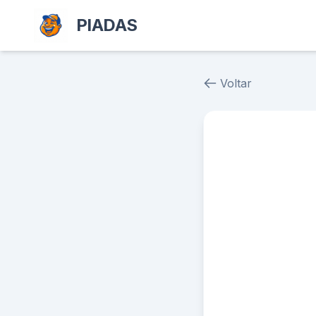
PIADAS
Voltar
Piada # 39438