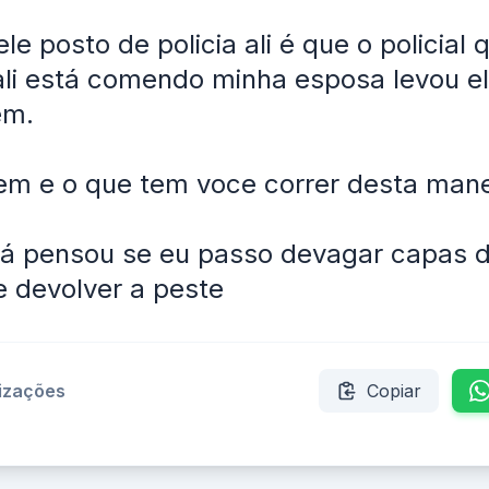
e posto de policia ali é que o policial 
ali está comendo minha esposa levou e
em.
em e o que tem voce correr desta mane
já pensou se eu passo devagar capas 
 devolver a peste
lizações
Copiar