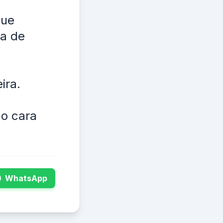
que
la de
ira.
do cara
WhatsApp