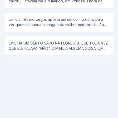
casou... Estavam ela e o marido, em Veneza. 1 hora da
manhã ela tem um desejo sexual, mas não conta para o
marido. rFalou para ele alugar uma "reminha" da quelas e
foram... No meio do rio, ela diz, tira a minha roupa, e ele
Um dia,três morcegos apostaram um com o outro para
tira. Tira o meu sutiã, e ele tira. Tira a minha calçinha, e
ver quem chuparia o sangue da mulher mais bonita. Ao
ele tira. Quando PELADA, ela diz, agora me co... E ele a
chegar a noite,lá se foi o primeiro morcego;chupou o
joga no rio.
sangue da mulher e voltou com a boca cheia de sangue
e chamou os outros morcegos para ver como era bonita
EXISTIA UM CERTO SAPO NA FLORESTA QUE TODA VEZ
a mulher. Na noite seguinte, lá se foi o segundo
QUE ELE FALAVA "NÃO", DIMINUIA ALGUMA COISA. UM
morcego;encontrou uma mulher muito mais bonita que a
CAVALO SABENDO DISSO, FOI PROCURAR ESSE SAPO
do companheiro,chupou o sangue e fez questão de
PARA RESOLVER UM PROBLEMA QUE O VINHA
mostrar aos colegas o resultado da sua procura. Na
ACOMPANHANDO A MUITO TEMPO (ELE TINHA QUASE
terceira noite o último morcego saiu para procurar uma
CINCO METROS DE PAU), E COM O TAMANHO DESSE
vítima e voltou com a boca cheia de sangue.Não
PROBLEMA ELE NÃO PODIA COMER NENHUMA ÉGUA.
aguentando de curiosidade os dois morcegos quiseram
ENTÃO ENCONTROU -SE COM O SAPO E PENSOU: -
saber quem era a mulher de que ele arrancara tanto
COMO VOU FAZER PRA ESSE SAPO ME DIZER NÃO, JÁ
sangue.Envergonhado e todo dolorido ele
SEI ENTUSIASMADO ELE DIZ: -SAPO ME DÁ A BUNDINHA
respondeu:Não foi uma mulher e sim um poste que
SÓ UM POUQUINHO. O SAPO OLHANDO O TAMANHO DA
entrou na minha frente.
TROMBA DISSE: -NÃO! O CAVALO ALEGRE OLHOU PARA
O PAU SÓ QUE ACHOU AINDA MUITO GRANDE E DISSE: -
HA! SAPO ME DÁ A BUNDA SÓ UM POUCO? E O SAPO: -
NÃO! ENTÃO O CAVALO TODO CONTENTE AFIRMOU: -