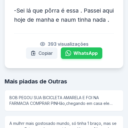
-Sei lá que pôrra é essa . Passei aqui
hoje de manha e naum tinha nada .
393 visualizações
Copiar
WhatsApp
Mais piadas de Outras
BOB PEGOU SUA BICICLETA AMARELA E FOI NA
FARMACIA COMPRAR PINHão,chegando em casa ele
colocou tudo em uma panela de pressão,então seu pai
disse que pipoca ñ tem antena,e então bob respondeu;-
e dai panela de pressão ñ voa
A mulhrr mais gostosado mundo, só tinha 1 braço, mas se