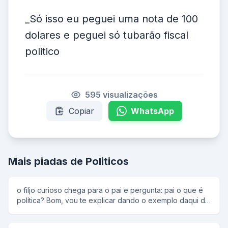
_Só isso eu peguei uma nota de 100
dolares e peguei só tubarão fiscal
politico
595 visualizações
Copiar
WhatsApp
Mais piadas de Politicos
o filjo curioso chega para o pai e pergunta: pai o que é
política? Bom, vou te explicar dando o exemplo daqui de
casa:como sou eu quem traz o dinheiro pra casa eu sou
o capitalismo, sua mãe administra o dinheiro portanto é o