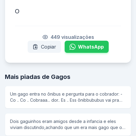
O
449 visualizações
Copiar
WhatsApp
Mais piadas de Gagos
Um gago entra no ônibus e pergunta para o cobrador: -
Co .. Co .. Cobraaa... dor.. Es .. Ess ônibbububus vai pra
PaPaPenha? E o cobrador quieto. E o gago novamente: -
Co .. Co .. Cobraaa... dor.. Es .. Ess ônibbububus vai pra
PaPaPenha? E o cobrador quieto. E o gago: - Pô
Dois gaguinhos eram amigos desde a infancia e eles
ccocococobrabrador, vava .. vai o o ou nananão? Como
viviam discutindo,achando que um era mais gago que o
o cobrador não respondeu o gago desceu bravo do
outro. -É voooocece!!! -Qui qui qui éé vo vo você Atè