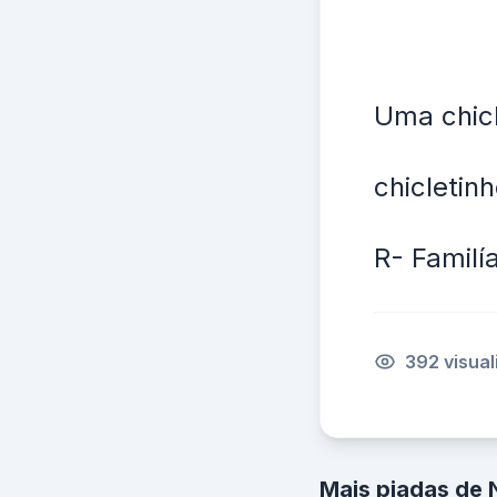
Uma chicl
chicletin
R- Familí
392 visua
Mais piadas de 