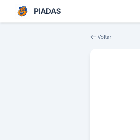
PIADAS
Voltar
Piada # 38204