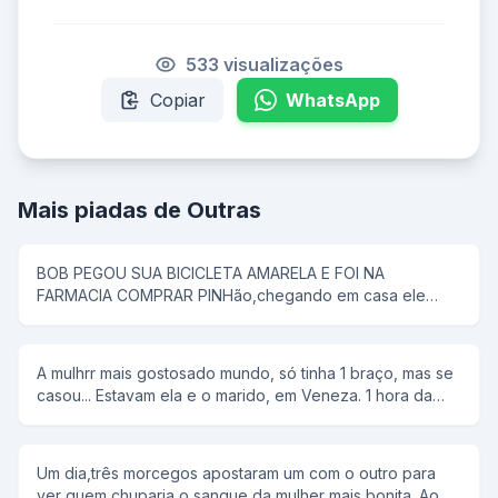
533 visualizações
Copiar
WhatsApp
Mais piadas de Outras
BOB PEGOU SUA BICICLETA AMARELA E FOI NA
FARMACIA COMPRAR PINHão,chegando em casa ele
colocou tudo em uma panela de pressão,então seu pai
disse que pipoca ñ tem antena,e então bob respondeu;-
e dai panela de pressão ñ voa
A mulhrr mais gostosado mundo, só tinha 1 braço, mas se
casou... Estavam ela e o marido, em Veneza. 1 hora da
manhã ela tem um desejo sexual, mas não conta para o
marido. rFalou para ele alugar uma "reminha" da quelas e
foram... No meio do rio, ela diz, tira a minha roupa, e ele
Um dia,três morcegos apostaram um com o outro para
tira. Tira o meu sutiã, e ele tira. Tira a minha calçinha, e
ver quem chuparia o sangue da mulher mais bonita. Ao