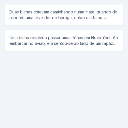
Duas bichas estavam caminhando numa mata, quando de
repente uma teve dor de barriga, entao ela falou: ai
bicha, eu to com dor de barriga,o que que eu faco? a
outra respondeu: Ah! vai naquela moitinha ali que eu to
aqui te esperando.A outra falou ok, e foi.E aquele
Uma bicha resolveu passar umas férias em Nova York. Ao
esforco huuhuuum!!De repente aquele grito.Bicha eu
embarcar no avião, ela sentou-se ao lado de um rapaz
abortei!!!! A outra fala: impossivel, bicha nao aborta.pois
boa pinta e começou a conversar. Depois de alguns
eu abortei, vem ver vem.entao a bicha pergunta:cade?
minutos, perguntou a ele:você quer comer meu cu? O
olha aqui, dois bracinhos e perninhas.Nesse momento a
rapaz respondeu: me respeita. Depois, a bicha retirou
outra bicha se revolta e fala: Ah! bicha burra, tu nao ta
sua carteira do bolso e ofereceu muito dinheiro a ele
vendo que tu cagou em cima de um sapo...
que acabou não recusando, mas,perguntou: como vou
fazer isto aqui dentro do avião com tanta gente? A bicha
respondeu: não se preocupe, pois, todos estão
dormindo. Você quer ver? Ei!, alguém tem um fósforo? Ei!,
quem tem um fósforo? Passado algum tempo, a
aeromoça aproximou-se de um dos passageiros que
estava se tremendo de frio e disse: porquê você não me
pediu um cobertor? O passageiro respondeu: eu não, o
rapaz ali atras pediu um fósforo e comeram o cu dele,
imagine se eu tivesse pedido um cobertor!!!