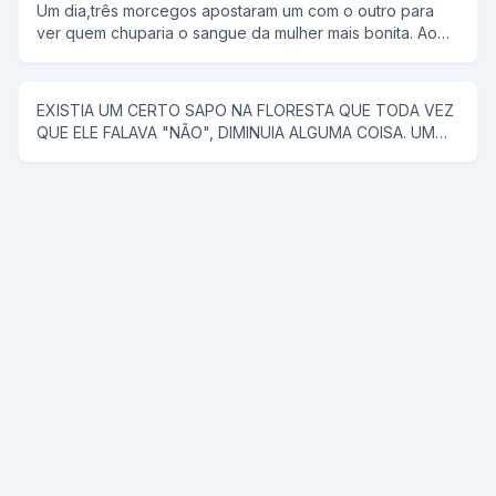
Um dia,três morcegos apostaram um com o outro para
tira. Tira o meu sutiã, e ele tira. Tira a minha calçinha, e
ver quem chuparia o sangue da mulher mais bonita. Ao
ele tira. Quando PELADA, ela diz, agora me co... E ele a
chegar a noite,lá se foi o primeiro morcego;chupou o
joga no rio.
sangue da mulher e voltou com a boca cheia de sangue
e chamou os outros morcegos para ver como era bonita
EXISTIA UM CERTO SAPO NA FLORESTA QUE TODA VEZ
a mulher. Na noite seguinte, lá se foi o segundo
QUE ELE FALAVA "NÃO", DIMINUIA ALGUMA COISA. UM
morcego;encontrou uma mulher muito mais bonita que a
CAVALO SABENDO DISSO, FOI PROCURAR ESSE SAPO
do companheiro,chupou o sangue e fez questão de
PARA RESOLVER UM PROBLEMA QUE O VINHA
mostrar aos colegas o resultado da sua procura. Na
ACOMPANHANDO A MUITO TEMPO (ELE TINHA QUASE
terceira noite o último morcego saiu para procurar uma
CINCO METROS DE PAU), E COM O TAMANHO DESSE
vítima e voltou com a boca cheia de sangue.Não
PROBLEMA ELE NÃO PODIA COMER NENHUMA ÉGUA.
aguentando de curiosidade os dois morcegos quiseram
ENTÃO ENCONTROU -SE COM O SAPO E PENSOU: -
saber quem era a mulher de que ele arrancara tanto
COMO VOU FAZER PRA ESSE SAPO ME DIZER NÃO, JÁ
sangue.Envergonhado e todo dolorido ele
SEI ENTUSIASMADO ELE DIZ: -SAPO ME DÁ A BUNDINHA
respondeu:Não foi uma mulher e sim um poste que
SÓ UM POUQUINHO. O SAPO OLHANDO O TAMANHO DA
entrou na minha frente.
TROMBA DISSE: -NÃO! O CAVALO ALEGRE OLHOU PARA
O PAU SÓ QUE ACHOU AINDA MUITO GRANDE E DISSE: -
HA! SAPO ME DÁ A BUNDA SÓ UM POUCO? E O SAPO: -
NÃO! ENTÃO O CAVALO TODO CONTENTE AFIRMOU: -
PRONTO, AGORA SÓ MAIS UMA VEZ E VAI FICAR ÓTIMO,
SAPO ME DÁ ESSA BUNDA? E O SAPO DISSE: -JÁ DISSE
QUE NÃO,NÃO,NÃO,NÃO E NÃO.