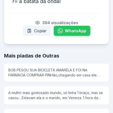
r= a batata da onda!
394 visualizações
Copiar
WhatsApp
Mais piadas de Outras
BOB PEGOU SUA BICICLETA AMARELA E FOI NA
FARMACIA COMPRAR PINHão,chegando em casa ele
colocou tudo em uma panela de pressão,então seu pai
disse que pipoca ñ tem antena,e então bob respondeu;-
e dai panela de pressão ñ voa
A mulhrr mais gostosado mundo, só tinha 1 braço, mas se
casou... Estavam ela e o marido, em Veneza. 1 hora da
manhã ela tem um desejo sexual, mas não conta para o
marido. rFalou para ele alugar uma "reminha" da quelas e
foram... No meio do rio, ela diz, tira a minha roupa, e ele