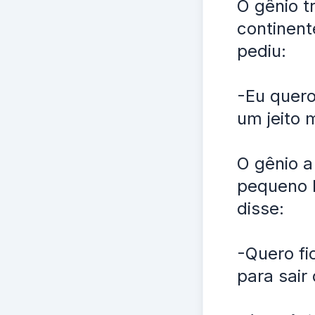
O gênio t
continent
pediu:
-Eu quero
um jeito m
O gênio 
pequeno b
disse:
-Quero fi
para sair