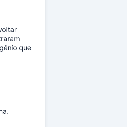
voltar
traram
gênio que
ha.