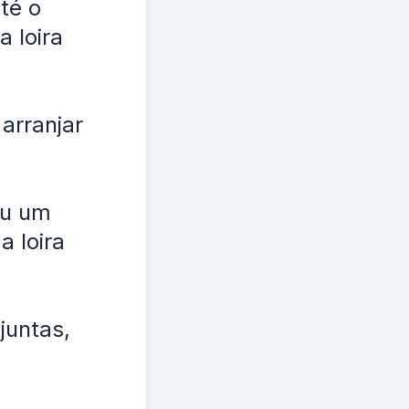
té o
 loira
 arranjar
ou um
a loira
juntas,