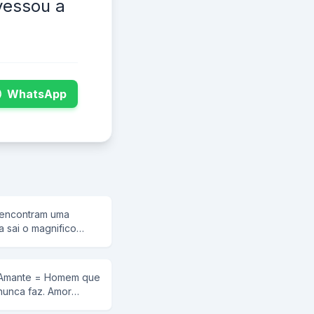
vessou a
WhatsApp
,encontram uma
 sai o magnifico
radecimento em sua
rapazes tres desejas
eiro rapaz pede para
a. Amante = Homem que
m..De tao forte foi
nunca faz. Amor
har para tras. O
 pobre. Batom =
ser inteligente, e