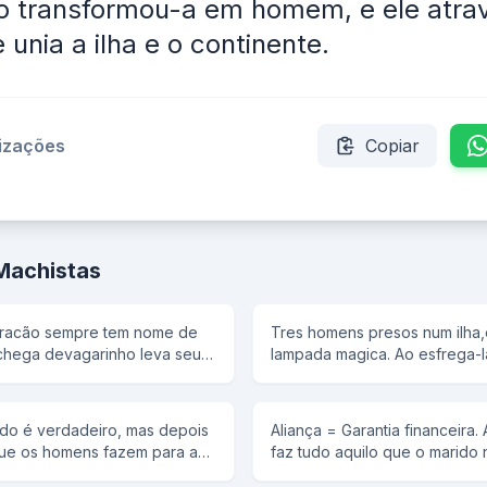
io transformou-a em homem, e ele atra
 unia a ilha e o continente.
lizações
Copiar
Machistas
uracão sempre tem nome de
Tres homens presos num ilha
chega devagarinho leva seu
lampada magica. Ao esfrega-la
s quando vai embora deixa
genio, EQUISABE que por ag
libertacao concede aos tres 
para cada um deles.... O prim
Aliança = Garantia financeir
ser forte. E o genio o fez assi
que os homens fazem para as
faz tudo aquilo que o marido 
embora da ilha a nado, sem ol
da revanche !!! Podem rir
impossível = Um pretendente
segundo, pediu ao genio para 