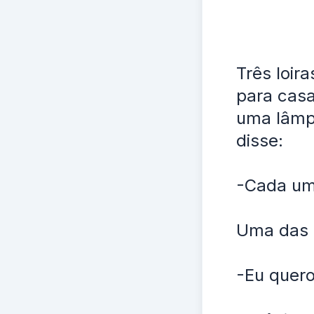
Três loir
para cas
uma lâmp
disse:
-Cada uma
Uma das l
-Eu quero 