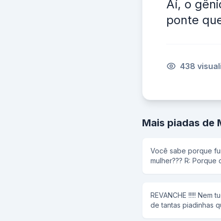
Aí, o gên
ponte que
438 visua
Mais piadas de 
Você sabe porque f
mulher??? R: Porque 
carro sua casa depoi
tudo destruido
REVANCHE !!!!! Nem tudo é verdadeiro, mas depois
de tantas piadinhas 
mulheres... chegou a hora 