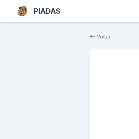
PIADAS
Voltar
Piada # 37868