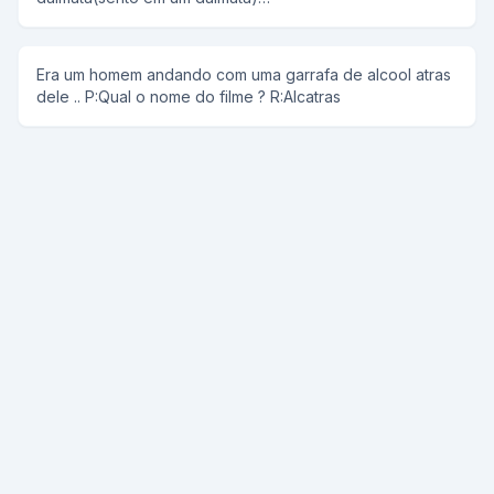
______________________________________________ Era uma vez
um homem que não tinha o braço direito...ele casou com
uma mulher que não tinha o braço esquerdo...tiveram um
Era um homem andando com uma garrafa de alcool atras
filho...qual nome do filme? R:Ninguem segura esse bebê
dele .. P:Qual o nome do filme ? R:Alcatras
_______________________________________________ Era uma vez
um negro... certo dia o negro foi sentar em uma cadeira...
essa cadeira tinha uma bomba... qual nome do filme?
R:Escudo negro(ex cu do negro)