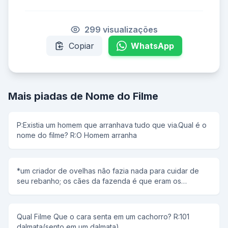
299 visualizações
Copiar
WhatsApp
Mais piadas de Nome do Filme
P:Existia um homem que arranhava tudo que via.Qual é o
nome do filme? R:O Homem arranha
*um criador de ovelhas não fazia nada para cuidar de
seu rebanho; os cães da fazenda é que eram os
responsáveis por tudo: levar as mesmas de um lado para
outro, guardá-las, protegê-las, etc. qual o nome do filme
? -o cão peão
Qual Filme Que o cara senta em um cachorro? R:101
dalmata(sento em um dalmata)