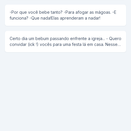
-Por que você bebe tanto? -Para afogar as mágoas. -E
funciona? -Que nada!Elas aprenderam a nadar!
Certo dia um bebum passando enfrente a igreja... - Quero
convidar (ick !) vocês para uma festa lá em casa. Nesse
meio tempo "o anti-cristo" observa o padre no
confissionário e completa: - Você aí que tá cagando
pode ir também.