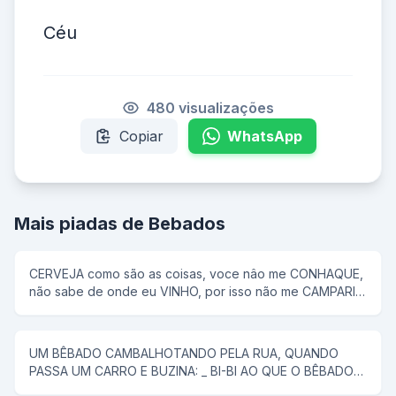
Céu
480 visualizações
Copiar
WhatsApp
Mais piadas de Bebados
CERVEJA como são as coisas, voce nâo me CONHAQUE,
não sabe de onde eu VINHO, por isso não me CAMPARI
com qualquer RUM...se MALT pergunto...por aKAISER
voce já bebeu hoje?
UM BÊBADO CAMBALHOTANDO PELA RUA, QUANDO
PASSA UM CARRO E BUZINA: _ BI-BI AO QUE O BÊBADO
RESPONDE: _ EU TAMBÉM BEBI!