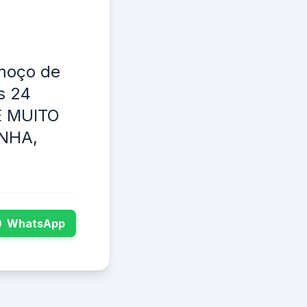
lmoço de
s 24
 É MUITO
NHA,
WhatsApp