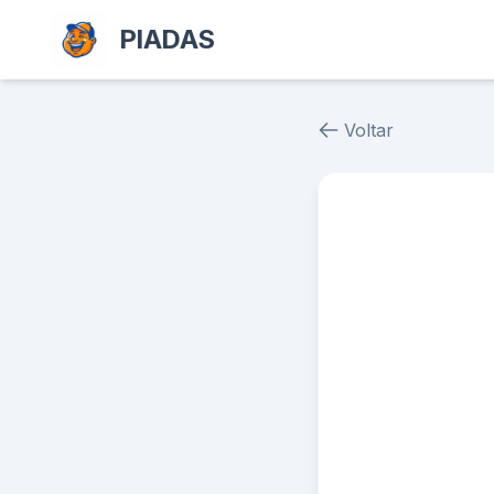
PIADAS
Voltar
Piada # 38344