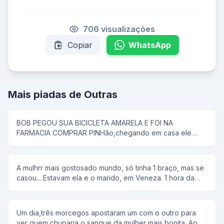
706 visualizações
Copiar
WhatsApp
Mais piadas de Outras
BOB PEGOU SUA BICICLETA AMARELA E FOI NA
FARMACIA COMPRAR PINHão,chegando em casa ele
colocou tudo em uma panela de pressão,então seu pai
disse que pipoca ñ tem antena,e então bob respondeu;-
e dai panela de pressão ñ voa
A mulhrr mais gostosado mundo, só tinha 1 braço, mas se
casou... Estavam ela e o marido, em Veneza. 1 hora da
manhã ela tem um desejo sexual, mas não conta para o
marido. rFalou para ele alugar uma "reminha" da quelas e
foram... No meio do rio, ela diz, tira a minha roupa, e ele
Um dia,três morcegos apostaram um com o outro para
tira. Tira o meu sutiã, e ele tira. Tira a minha calçinha, e
ver quem chuparia o sangue da mulher mais bonita. Ao