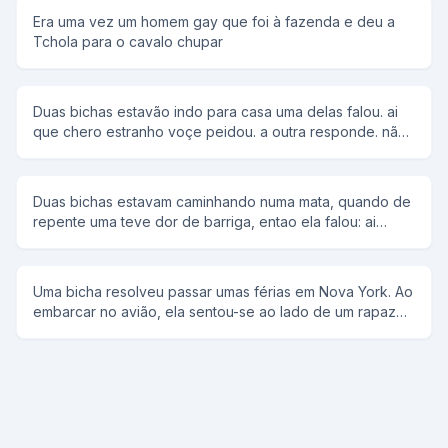
Era uma vez um homem gay que foi à fazenda e deu a
Tchola para o cavalo chupar
Duas bichas estavão indo para casa uma delas falou. ai
que chero estranho voçe peidou. a outra responde. não
eu rotei.
Duas bichas estavam caminhando numa mata, quando de
repente uma teve dor de barriga, entao ela falou: ai
bicha, eu to com dor de barriga,o que que eu faco? a
outra respondeu: Ah! vai naquela moitinha ali que eu to
aqui te esperando.A outra falou ok, e foi.E aquele
Uma bicha resolveu passar umas férias em Nova York. Ao
esforco huuhuuum!!De repente aquele grito.Bicha eu
embarcar no avião, ela sentou-se ao lado de um rapaz
abortei!!!! A outra fala: impossivel, bicha nao aborta.pois
boa pinta e começou a conversar. Depois de alguns
eu abortei, vem ver vem.entao a bicha pergunta:cade?
minutos, perguntou a ele:você quer comer meu cu? O
olha aqui, dois bracinhos e perninhas.Nesse momento a
rapaz respondeu: me respeita. Depois, a bicha retirou
outra bicha se revolta e fala: Ah! bicha burra, tu nao ta
sua carteira do bolso e ofereceu muito dinheiro a ele
vendo que tu cagou em cima de um sapo...
que acabou não recusando, mas,perguntou: como vou
fazer isto aqui dentro do avião com tanta gente? A bicha